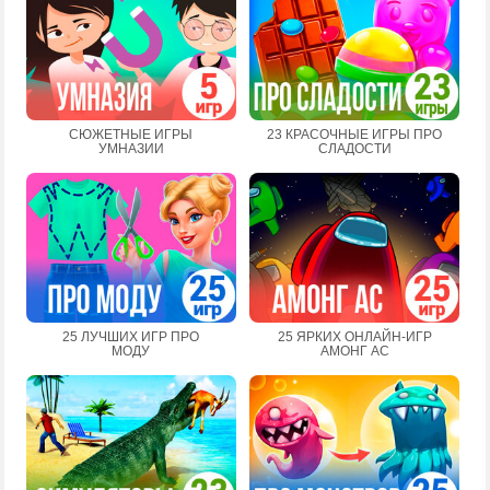
СЮЖЕТНЫЕ ИГРЫ
23 КРАСОЧНЫЕ ИГРЫ ПРО
УМНАЗИИ
СЛАДОСТИ
25 ЛУЧШИХ ИГР ПРО
25 ЯРКИХ ОНЛАЙН-ИГР
МОДУ
АМОНГ АС