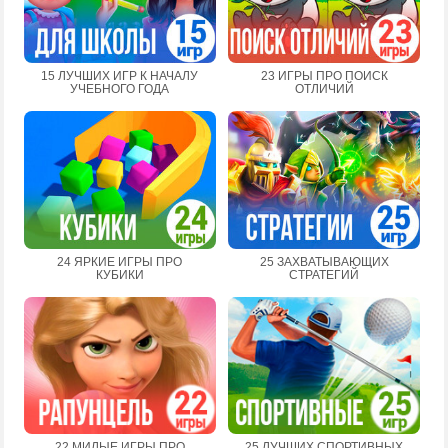
15 ЛУЧШИХ ИГР К НАЧАЛУ
23 ИГРЫ ПРО ПОИСК
УЧЕБНОГО ГОДА
ОТЛИЧИЙ
24 ЯРКИЕ ИГРЫ ПРО
25 ЗАХВАТЫВАЮЩИХ
КУБИКИ
СТРАТЕГИЙ
22 МИЛЫЕ ИГРЫ ПРО
25 ЛУЧШИХ СПОРТИВНЫХ