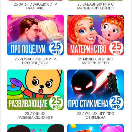
25 ЗАТЯГИВАЮЩИХ ИГР
25 ЗАБАВНЫХ ИГР С
ПРО КАФЕ
МАЛЫШКОЙ ХЕЙЗЕЛ
25 РОМАНТИЧНЫХ ИГР
25 МИЛЫХ ИГР ПРО
ПРО ПОЦЕЛУИ
МАТЕРИНСТВО
25 ЛУЧШИХ
25 ЛУЧШИХ ИГР ПРО
РАЗВИВАЮЩИХ ИГР
СТИКМЕНА