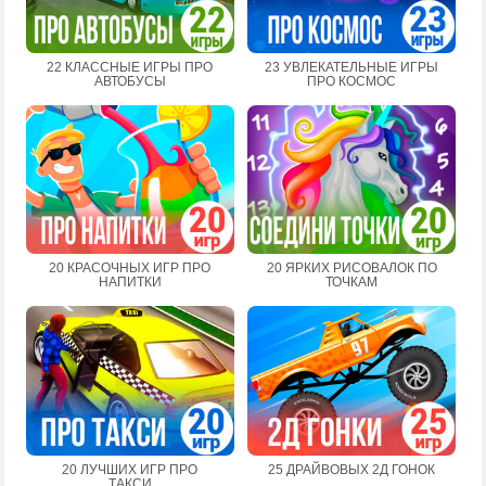
22 КЛАССНЫЕ ИГРЫ ПРО
23 УВЛЕКАТЕЛЬНЫЕ ИГРЫ
АВТОБУСЫ
ПРО КОСМОС
20 КРАСОЧНЫХ ИГР ПРО
20 ЯРКИХ РИСОВАЛОК ПО
НАПИТКИ
ТОЧКАМ
20 ЛУЧШИХ ИГР ПРО
25 ДРАЙВОВЫХ 2Д ГОНОК
ТАКСИ