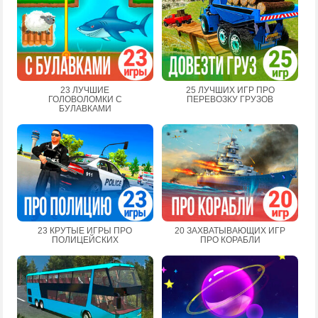
23 ЛУЧШИЕ
25 ЛУЧШИХ ИГР ПРО
ГОЛОВОЛОМКИ С
ПЕРЕВОЗКУ ГРУЗОВ
БУЛАВКАМИ
23 КРУТЫЕ ИГРЫ ПРО
20 ЗАХВАТЫВАЮЩИХ ИГР
ПОЛИЦЕЙСКИХ
ПРО КОРАБЛИ