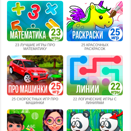
23 ЛУЧШИЕ ИГРЫ ПРО
25 КРАСОЧНЫХ
МАТЕМАТИКУ
РАСКРАСОК
25 СКОРОСТНЫХ ИГР ПРО
22 ЛОГИЧЕСКИЕ ИГРЫ С
МАШИНКИ
ЛИНИЯМИ