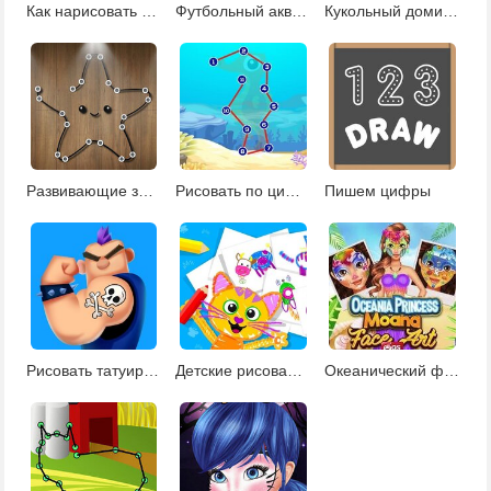
Как нарисовать Гамбола
Футбольный аквагрим для принцесс
Кукольный домик для малышки Эльзы
Развивающие задания с животными
Рисовать по цифрам
Пишем цифры
Рисовать татуировки
Детские рисовалки
Океанический фейс-арт для Моаны