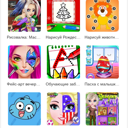
Рисовалка: Мастер татуировок
Нарисуй Рождество
Нарисуй животных по точкам
Фейс-арт вечеринка
Обучающие забавы для детей
Пасха с малышкой Тейлор