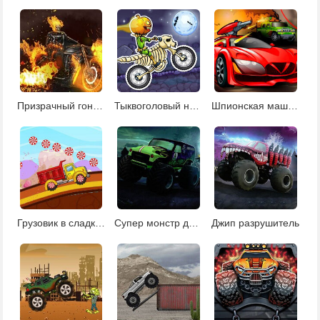
Призрачный гонщик
Тыквоголовый наездник
Шпионская машина
Грузовик в сладком королевстве
Супер монстр джип
Джип разрушитель