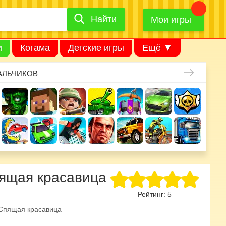
Найти
Найти
игру
Мои игры
и
Когама
Детские игры
Ещё ▼
АЛЬЧИКОВ
пящая красавица
Рейтинг:
5
Спящая красавица