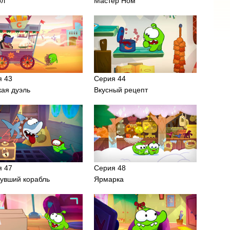
ол
Мастер Ном
я 43
Серия 44
ая дуэль
Вкусный рецепт
я 47
Серия 48
увший корабль
Ярмарка