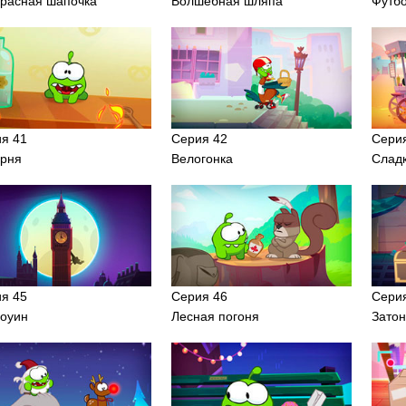
расная шапочка
Волшебная шляпа
Футб
я 41
Серия 42
Сери
рня
Велогонка
Сладк
я 45
Серия 46
Сери
оуин
Лесная погоня
Затон