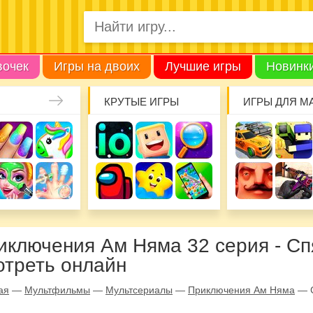
вочек
Игры на двоих
Лучшие игры
Новинк
КРУТЫЕ ИГРЫ
ИГРЫ ДЛЯ М
иключения Ам Няма 32 серия - С
отреть онлайн
ая
—
Мультфильмы
—
Мультсериалы
—
Приключения Ам Няма
—