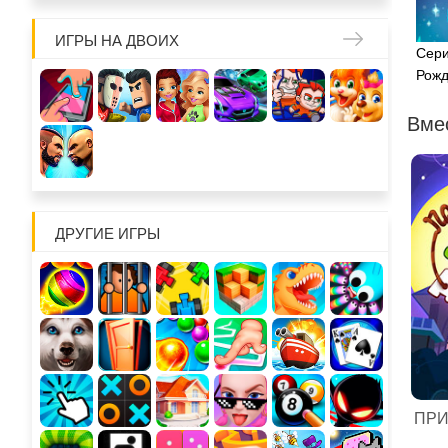
ИГРЫ НА ДВОИХ
Сери
Рожд
Вме
ДРУГИЕ ИГРЫ
ПРИ