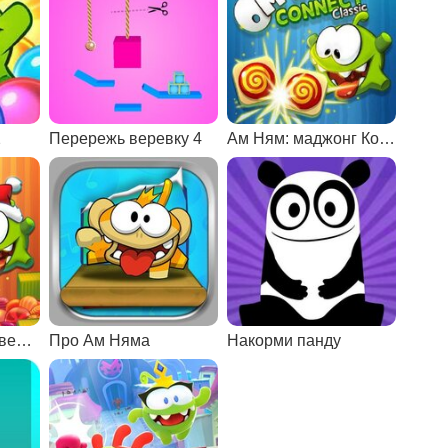
2
Перережь веревку 4
Ам Ням: маджонг Коннект
Ам Ням: рождественский Коннект
Про Ам Няма
Накорми панду