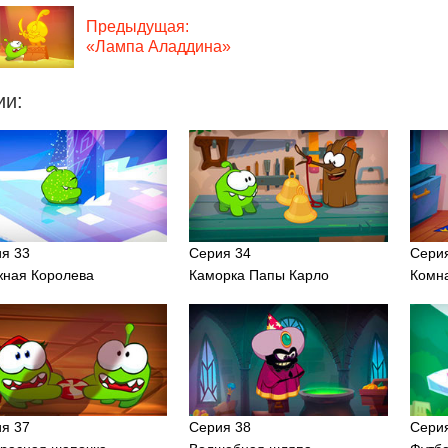
Предыдущая:
«Лампа Аладдина»
ии:
я 33
Серия 34
Сери
ная Королева
Каморка Папы Карло
Комн
я 37
Серия 38
Сери