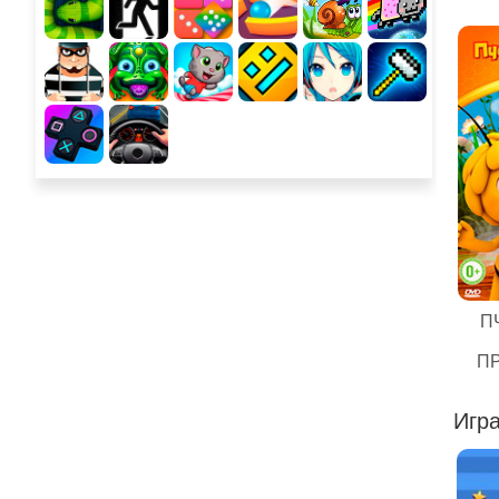
П
П
Игра