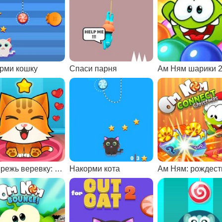
рми кошку
Спаси парня
Ам Ням шарики 
Перережь веревку: накорми кошку
Накорми кота