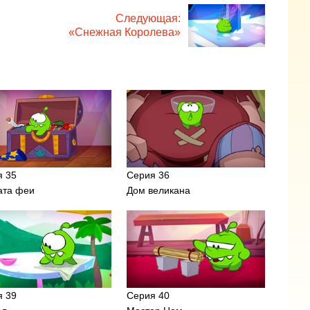
Следующая:
«Снежная Королева»
я 35
Серия 36
ата феи
Дом великана
я 39
Серия 40