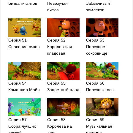
Битва гигантов
Невезучая
Забывчивый
пчела
землекоп
Серия 51
Серия 52
Серия 53
Спасение очков
Королевская
Полезное
кладовая
сокровище
Серия 54
Серия 55
Серия 56
Командир Майя
Запретный плод
Полезные осы
Серия 57
Серия 58
Серия 59
Ссора лучших
Королева на
Музыкальная
друзей
день
паутина