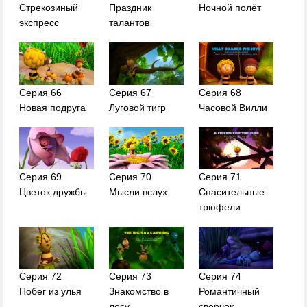
Стрекозиный
Праздник
Ночной полёт
экспресс
талантов
Серия 66
Серия 67
Серия 68
Новая подруга
Луговой тигр
Часовой Вилли
Серия 69
Серия 70
Серия 71
Цветок дружбы
Мысли вслух
Спасительные
трюфели
Серия 72
Серия 73
Серия 74
Побег из улья
Знакомство в
Романтичный
лесу
сверчок