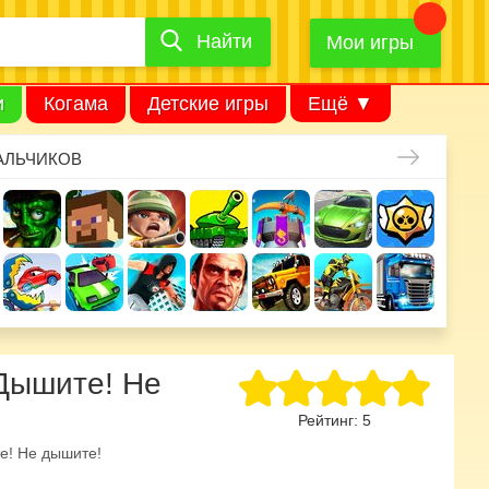
Найти
Найти
игру
Мои игры
и
Когама
Детские игры
Ещё ▼
АЛЬЧИКОВ
 Дышите! Не
Рейтинг:
5
е! Не дышите!