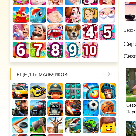
Сезо
Сери
Сезо
ЕЩЕ ДЛЯ МАЛЬЧИКОВ
Сезо
Перв