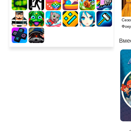
Сезо
Фоку
Вме