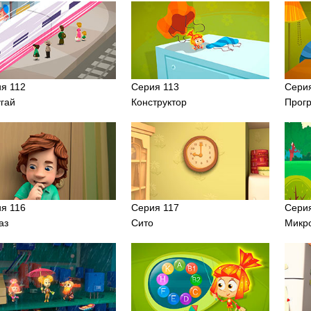
я 112
Серия 113
Сери
гай
Конструктор
Прог
я 116
Серия 117
Сери
аз
Сито
Микр