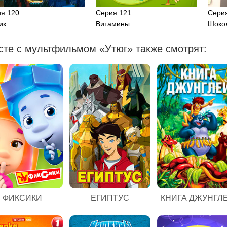
я 120
Серия 121
Сери
ик
Витамины
Шоко
сте с мультфильмом «Утюг» также смотрят:
ЕГИПТУС
ФИКСИКИ
КНИГА ДЖУНГЛ