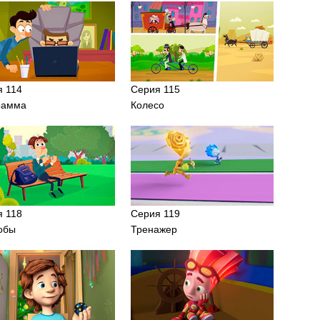
я 114
Серия 115
рамма
Колесо
я 118
Серия 119
обы
Тренажер