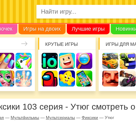
вочек
Игры на двоих
Лучшие игры
Новинк
КРУТЫЕ ИГРЫ
ИГРЫ ДЛЯ М
ксики 103 серия - Утюг смотреть 
ая
—
Мультфильмы
—
Мультсериалы
—
Фиксики
—
Утюг