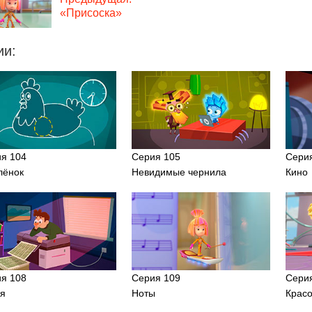
«Присоска»
ии:
я 104
Серия 105
Сери
лёнок
Невидимые чернила
Кино
я 108
Серия 109
Сери
я
Ноты
Крас