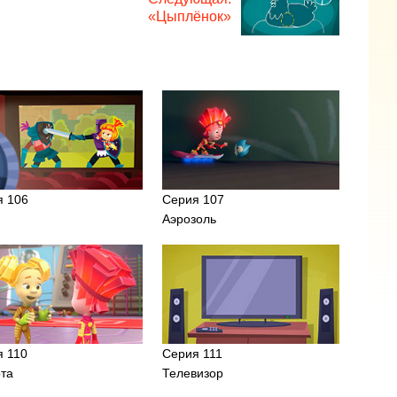
«Цыплёнок»
я 106
Серия 107
Аэрозоль
я 110
Серия 111
ота
Телевизор