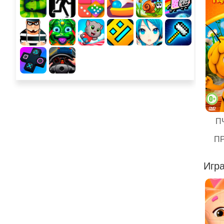
П
П
Игра