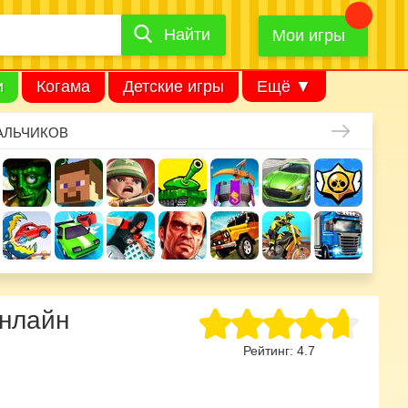
Найти
Найти
игру
Мои игры
и
Когама
Детские игры
Ещё ▼
АЛЬЧИКОВ
онлайн
Рейтинг:
4.7