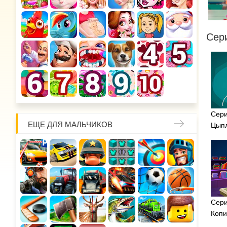
Сер
Сери
ЕЩЕ ДЛЯ МАЛЬЧИКОВ
Цып
Сери
Копи