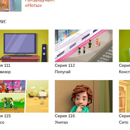
«Ноты»
ии:
я 111
Серия 112
Сери
визор
Попугай
Конст
я 115
Серия 116
Сери
со
Унитаз
Сито