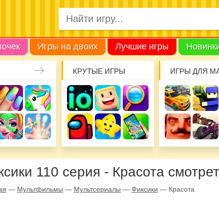
вочек
Игры на двоих
Лучшие игры
Новинк
КРУТЫЕ ИГРЫ
ИГРЫ ДЛЯ М
ксики 110 серия - Красота смотре
ая
—
Мультфильмы
—
Мультсериалы
—
Фиксики
—
Красота