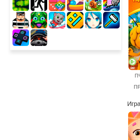
П
П
Игра