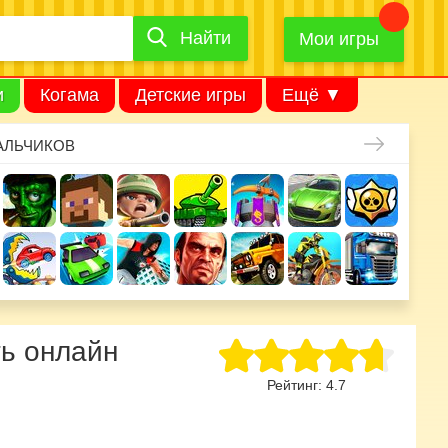
Найти
Найти
игру
Мои игры
и
Когама
Детские игры
Ещё ▼
АЛЬЧИКОВ
ть онлайн
Рейтинг:
4.7