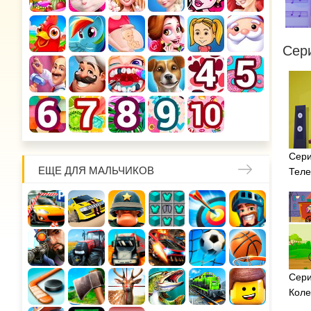
Сер
Сери
ЕЩЕ ДЛЯ МАЛЬЧИКОВ
Теле
Сери
Коле