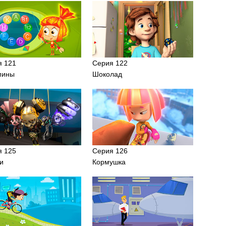
я 121
Серия 122
мины
Шоколад
я 125
Серия 126
и
Кормушка