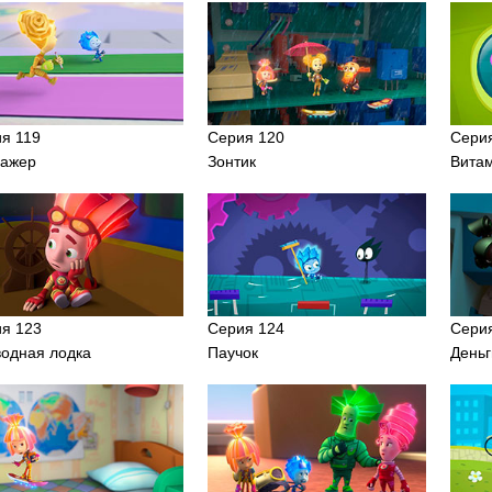
я 119
Серия 120
Сери
нажер
Зонтик
Вита
я 123
Серия 124
Сери
одная лодка
Паучок
Деньг