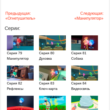
Предыдущая:
Следующая:
«Огнетушитель»
«Манипулятор»
Серии:
Серия 79
Серия 80
Серия 81
Манипулятор
Духовка
Собака
Серия 82
Серия 83
Серия 84
Рефлексы
Ключ-карта
Видеосвязь