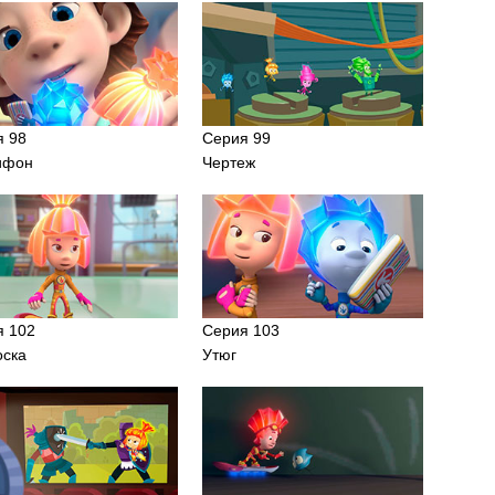
я 98
Серия 99
ифон
Чертеж
я 102
Серия 103
оска
Утюг