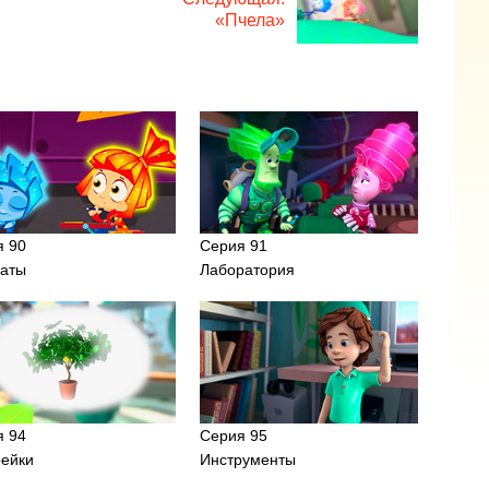
«Пчела»
я 90
Серия 91
аты
Лаборатория
я 94
Серия 95
рейки
Инструменты