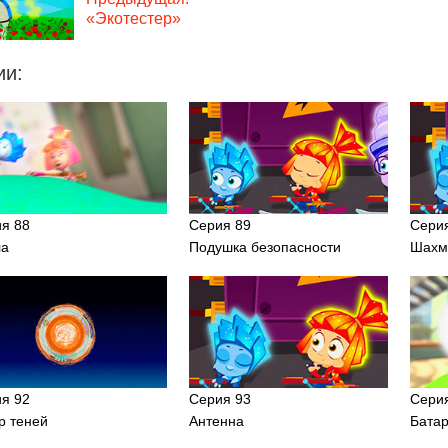
«Экотестер»
ии:
я 88
Серия 89
Сери
ла
Подушка безопасности
Шахм
я 92
Серия 93
Сери
р теней
Антенна
Бата