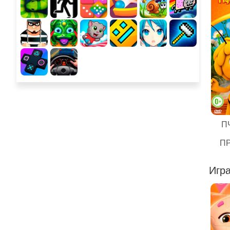
П
П
Игра