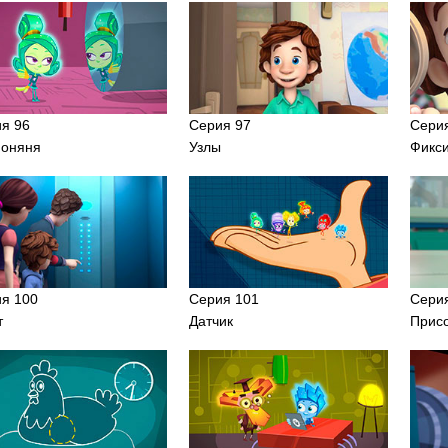
я 96
Серия 97
Сери
ионяня
Узлы
Фикс
я 100
Серия 101
Сери
т
Датчик
Прис