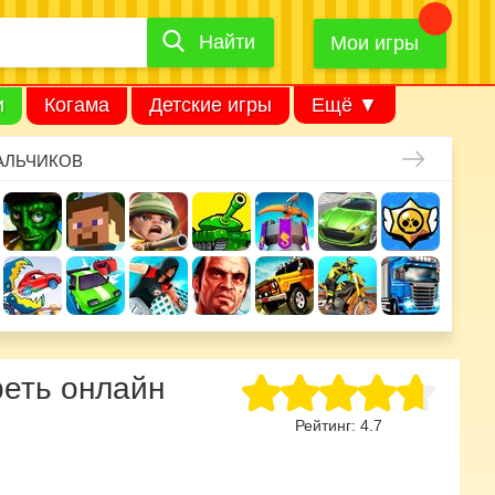
Найти
Найти
игру
Мои игры
и
Когама
Детские игры
Ещё ▼
АЛЬЧИКОВ
реть онлайн
Рейтинг:
4.7