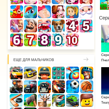
Сер
Сери
ЕЩЕ ДЛЯ МАЛЬЧИКОВ
Пче
Сери
Теат