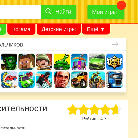
Найти
Найти
игру
Мои игры
и
Когама
Детские игры
Ещё ▼
АЛЬЧИКОВ
сительности
Рейтинг:
4.7
осительности