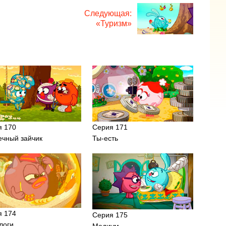
Следующая:
«Туризм»
я 170
Серия 171
ечный зайчик
Ты-есть
я 174
Серия 175
логи
Медиум