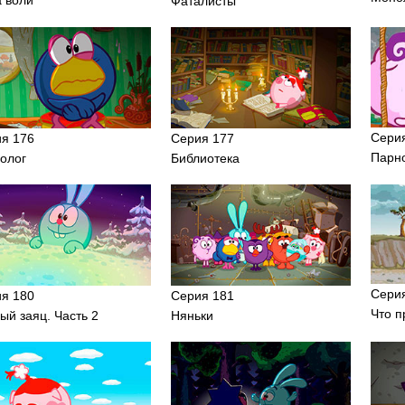
Фаталисты
Сери
я 176
Серия 177
Парн
олог
Библиотека
Сери
я 180
Серия 181
Что п
ый заяц. Часть 2
Няньки