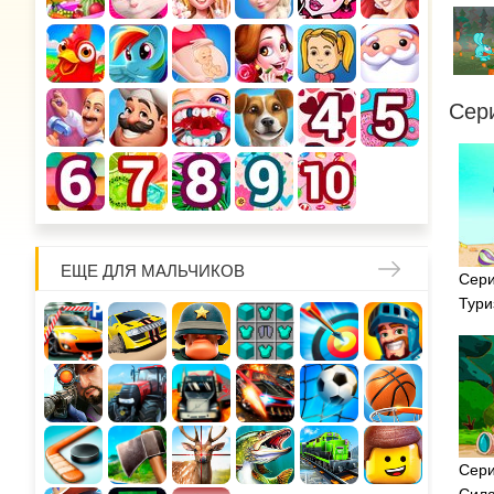
Сер
ЕЩЕ ДЛЯ МАЛЬЧИКОВ
Сери
Тури
Сери
Сила