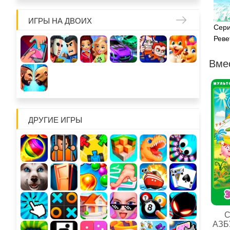
ИГРЫ НА ДВОИХ
Сери
Реве
Вме
ДРУГИЕ ИГРЫ
С
АЗБ