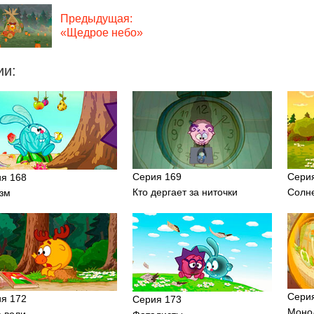
Предыдущая:
«Щедрое небо»
ии:
Серия 169
Сери
я 168
Кто дергает за ниточки
Солн
зм
Сери
я 172
Серия 173
Моно
 воли