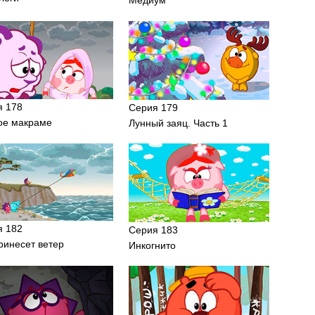
я 178
Серия 179
ое макраме
Лунный заяц. Часть 1
я 182
Серия 183
ринесет ветер
Инкогнито