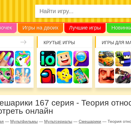
вочек
Игры на двоих
Лучшие игры
Новинк
КРУТЫЕ ИГРЫ
ИГРЫ ДЛЯ М
ешарики 167 серия - Теория отно
отреть онлайн
ая
—
Мультфильмы
—
Мультсериалы
—
Смешарики
—
Теория отн