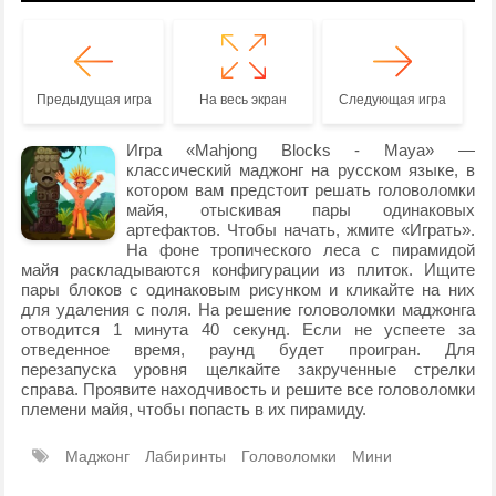
Предыдущая игра
На весь экран
Следующая игра
Игра «Mahjong Blocks - Maya» —
классический маджонг на русском языке, в
котором вам предстоит решать головоломки
майя, отыскивая пары одинаковых
артефактов. Чтобы начать, жмите «Играть».
На фоне тропического леса с пирамидой
майя раскладываются конфигурации из плиток. Ищите
пары блоков с одинаковым рисунком и кликайте на них
для удаления с поля. На решение головоломки маджонга
отводится 1 минута 40 секунд. Если не успеете за
отведенное время, раунд будет проигран. Для
перезапуска уровня щелкайте закрученные стрелки
справа. Проявите находчивость и решите все головоломки
племени майя, чтобы попасть в их пирамиду.
Маджонг
Лабиринты
Головоломки
Мини