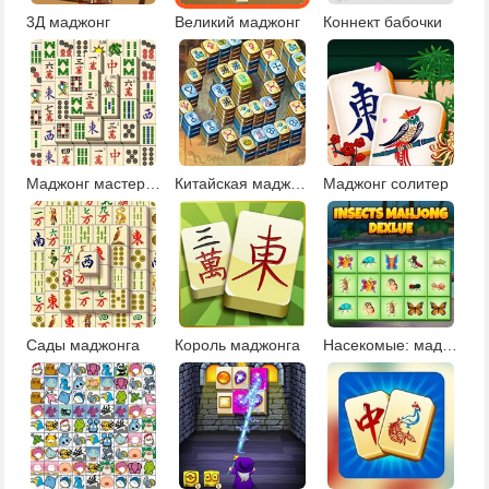
3Д маджонг
Великий маджонг
Коннект бабочки
Маджонг мастера Кувана
Китайская маджонг
Маджонг солитер
Сады маджонга
Король маджонга
Насекомые: маджонг делюкс