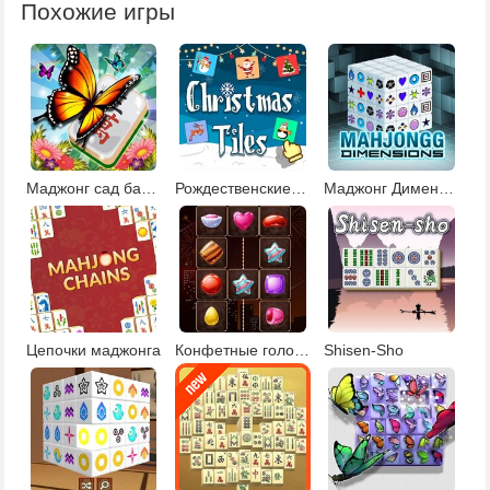
Похожие игры
Маджонг сад бабочек
Рождественские плитки 2
Маджонг Дименсионс
Цепочки маджонга
Конфетные головоломки
Shisen-Sho