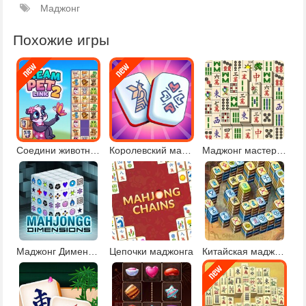
Маджонг
Похожие игры
Соедини животных 2
Королевский маджонг
Маджонг мастера Кувана
Маджонг Дименсионс
Цепочки маджонга
Китайская маджонг