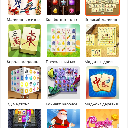
Маджонг солитер
Конфетные головоломки
Великий маджонг
Король маджонга
Пасхальный маджонг Коннект
Маджонг: древний Египет
3Д маджонг
Коннект бабочки
Маджонг деревня