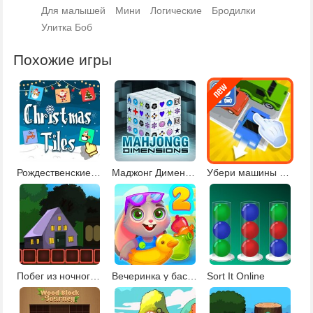
Для малышей
Мини
Логические
Бродилки
Улитка Боб
Похожие игры
Рождественские плитки 2
Маджонг Дименсионс
Убери машины с парковки
Побег из ночного парка
Вечеринка у бассейна 2
Sort It Online