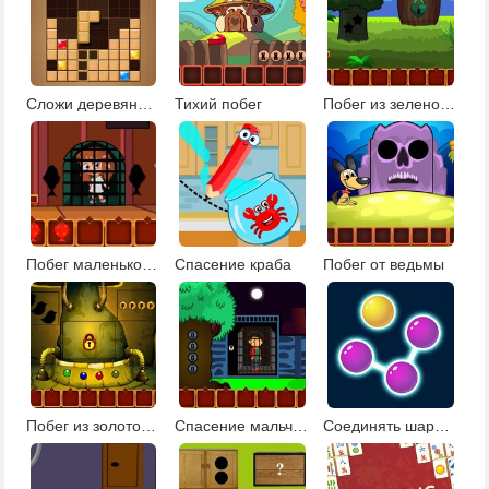
Сложи деревянные блоки
Тихий побег
Побег из зеленой усадьбы
Побег маленькой девочки
Спасение краба
Побег от ведьмы
Побег из золотого рудника
Спасение мальчика
Соединять шарики 2