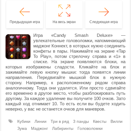
Предыдущая игра
На весь экран
Следующая игра
Игра «Candy Smash Deluxe» —
увлекательные головоломки, напоминающий
маджонг Коннект, в которых нужно соединить
конфеты в пары. Нажимайте на экране «Tap
To Play», потом стрелочку справа и «1» в
списке. На экране появляются блоки, на
которых изображены сладости. Кликайте на блок и
зажимайте левую кнопку мышки: тогда появятся линии
направления. Передвигайте мышкой блок в нужную
сторону. Например, к расположенному рядом справа
аналогичному. Тогда они удалятся. Или просто сдвигайте
его временно в другое место, чтобы разблокировать путь
другому. За каждое удаление вы получите 100 очков. Зато
каждый ход отнимает 10. То есть если вы будете ходить
неверно, у вас не останется очков для маневров.
Кубики
Линии
Три в ряд
3 панды
Квесты
Вилли
Зума
Маджонг
Лабиринты
Головоломки