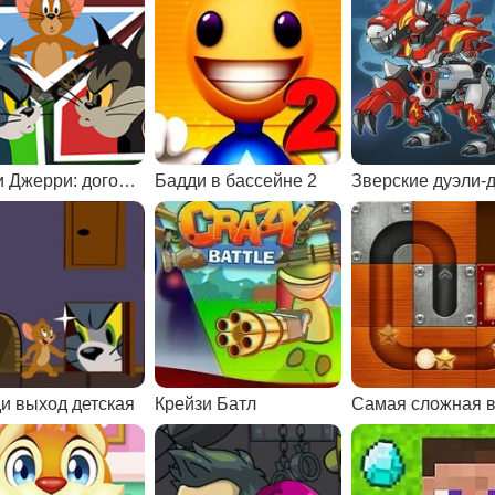
Том и Джерри: догонялки на двоих
Бадди в бассейне 2
и выход детская
Крейзи Батл