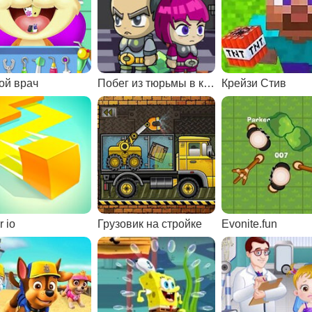
ой врач
Побег из тюрьмы в космосе
Крейзи Стив
 io
Грузовик на стройке
Evonite.fun