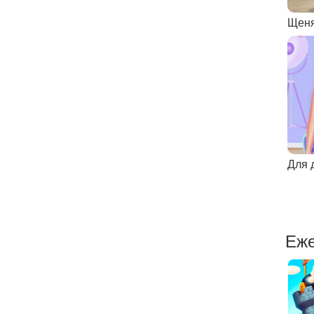
Для 
Еже