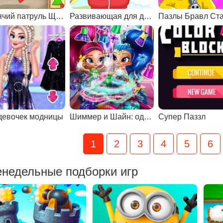
Щенячий патруль Щен-Фу
Развивающая для детей 3-4 лет
Пазлы Бравл Ст
девочек модницы
Шиммер и Шайн: одевалки для девочек
Супер Паззл
1
2
3
4
5
6
недельные подборки игр