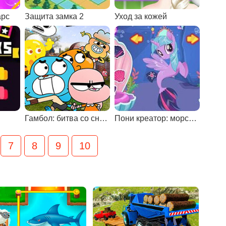
арс
Защита замка 2
Уход за кожей
Гамбол: битва со снеговиками
Пони креатор: морской мир
7
8
9
10