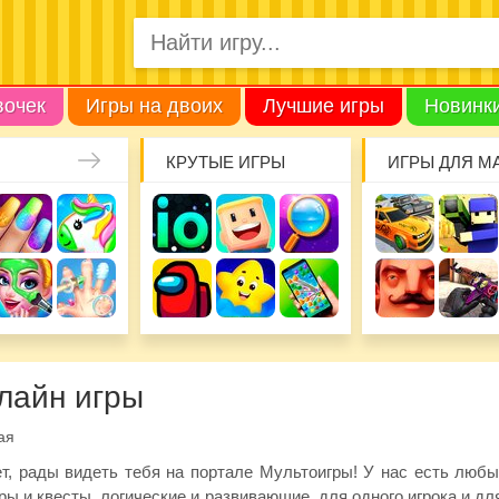
вочек
Игры на двоих
Лучшие игры
Новинк
КРУТЫЕ ИГРЫ
ИГРЫ ДЛЯ М
лайн игры
ая
т, рады видеть тебя на портале Мультоигры! У нас есть любые
ры и квесты, логические и развивающие, для одного игрока и д