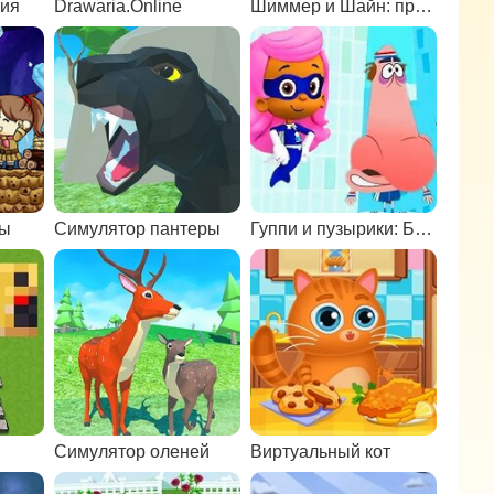
гия
Drawaria.Online
Шиммер и Шайн: приключения на водопаде
ры
Симулятор пантеры
Гуппи и пузырики: Бабл Скрабл
Симулятор оленей
Виртуальный кот