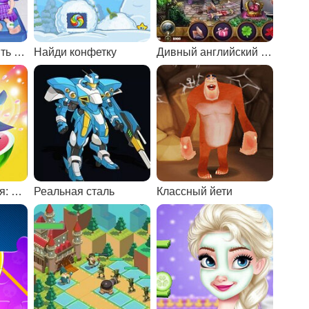
Для девочек лечить детей
Найди конфетку
Дивный английский сад
Фруктовый ниндзя: мастер метания ножа
Реальная сталь
Классный йети