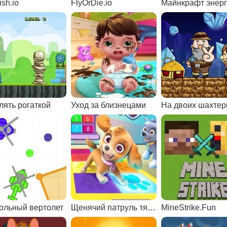
ish.io
FlyOrDie.io
Майнкрафт энер
лять рогаткой
Уход за близнецами
На двоих шахте
ольный вертолет
Щенячий патруль тяв-тяв буги
MineStrike.Fun