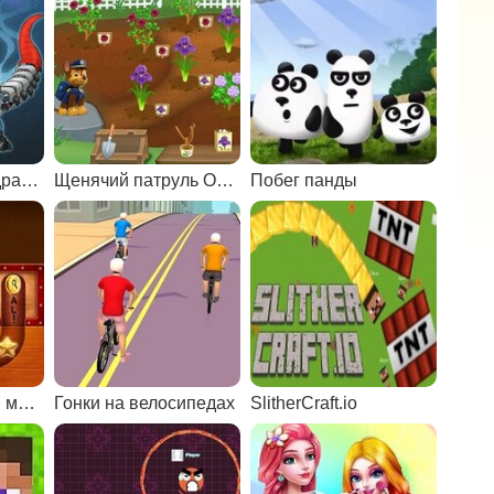
Зверские дуэли-драки роботов
Щенячий патруль Операция спасение сада
Побег панды
Самая сложная в мире головоломка
Гонки на велосипедах
SlitherCraft.io