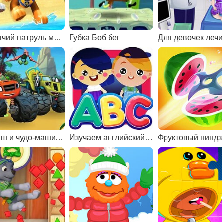
Щенячий патруль морской патруль
Губка Боб бег
Вспыш и чудо-машинки: Долина динозавров
Изучаем английский алфавит