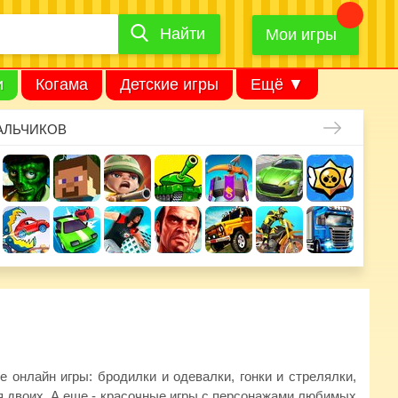
Найти
Найти
игру
Мои игры
и
Когама
Детские игры
Ещё ▼
АЛЬЧИКОВ
 онлайн игры: бродилки и одевалки, гонки и стрелялки,
ля двоих. А еще - красочные игры с персонажами любимых