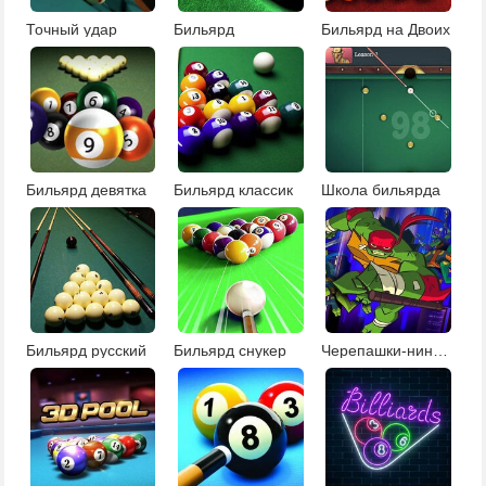
Точный удар
Бильярд
Бильярд на Двоих
Бильярд девятка
Бильярд классик
Школа бильярда
Бильярд русский
Бильярд снукер
Черепашки-ниндзя: братья бампера