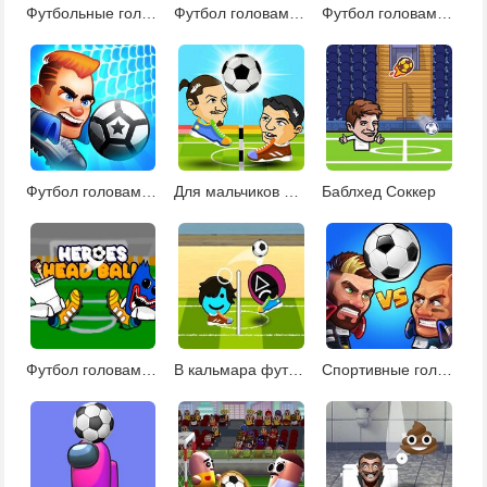
Футбольные головы: ультиматум
Футбол головами чемпионат
Футбол головами 4
Футбол головами 7
Для мальчиков футбол головами
Баблхед Соккер
Футбол головами на двоих
В кальмара футбол
Спортивные головы: футбольный чемпионат