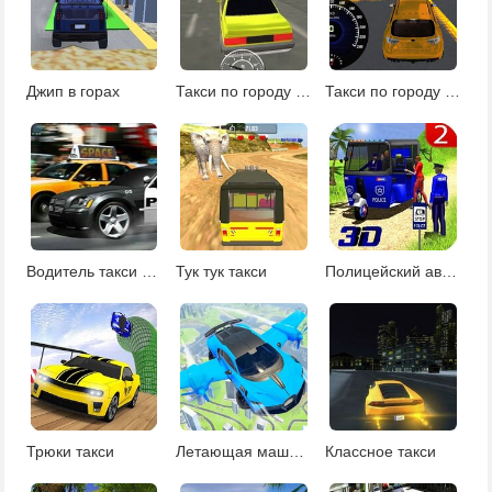
Джип в горах
Такси по городу Москва
Такси по городу 3д
Водитель такси в Майами
Тук тук такси
Полицейский авторикша
Трюки такси
Летающая машина
Классное такси