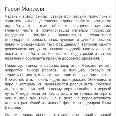
Герои Марселя
Частный извоз сейчас становится весьма популярным
занятием, хотя ещё совсем недавно работать или даже
подрабатывать таким образом решались немногие.
Главная честь в популяризации нелёгкой профессии
городского бомбилы принадлежит создателям
легендарного фильма, повествующего о судьбе простого
парня – французского таксиста Даниэля. Потеряв работу
развозчиком пиццы, он начинает подрабатывать извозом,
пока и эта работа не оказывается под угрозой из-за его
нежелания соблюдать правила дорожного движения.
Перед хулиганом из рабочих кварталов Марселя встаёт
непростой выбор: работать на полицию, которую он
терпеть не может, или потерять водительскую лицензию…
К счастью и для себя, и для полицейского Эмельена, в
паре с которым он принимается распутывать сложное
дело, и для зрителей по всему миру он выбирает первый
путь. А ведь реши он по-другому, и не только не играть
нам в игры про такси, но и даже не пересматривать
десяток раз лёгкий и смешной фильм по сценарию Люка
Бессона.
Одним словом, хорошо, что случаются порой в нашей