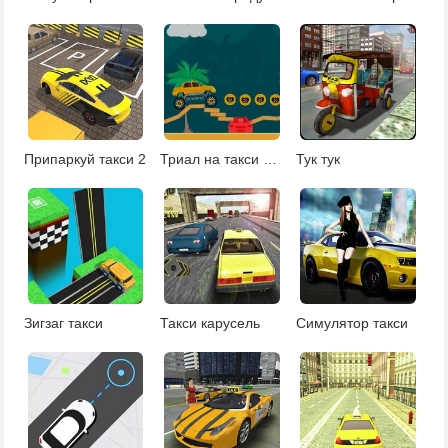
Припаркуй такси 2
Триал на такси на Хэллоуин
Тук тук
Зигзаг такси
Такси карусель
Симулятор такси