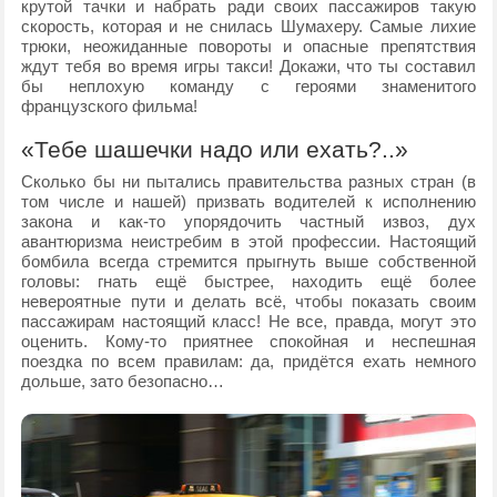
крутой тачки и набрать ради своих пассажиров такую
скорость, которая и не снилась Шумахеру. Самые лихие
трюки, неожиданные повороты и опасные препятствия
ждут тебя во время игры такси! Докажи, что ты составил
бы неплохую команду с героями знаменитого
французского фильма!
«Тебе шашечки надо или ехать?..»
Сколько бы ни пытались правительства разных стран (в
том числе и нашей) призвать водителей к исполнению
закона и как-то упорядочить частный извоз, дух
авантюризма неистребим в этой профессии. Настоящий
бомбила всегда стремится прыгнуть выше собственной
головы: гнать ещё быстрее, находить ещё более
невероятные пути и делать всё, чтобы показать своим
пассажирам настоящий класс! Не все, правда, могут это
оценить. Кому-то приятнее спокойная и неспешная
поездка по всем правилам: да, придётся ехать немного
дольше, зато безопасно…