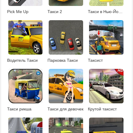
Pick Me Up
Такси 2
Такси в Нью-Йорке
Водитель Такси
Парковка Такси
Таксист
Такси рикша
Такси для девочек
Крутой таксист