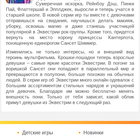
Сумеречная искорка, Рейнбоу Дэш, Пинки
Пай, Флаттершай и Эпплджек, выросли и теперь учатся в
старшей школе. В новой серии игр ты вместе с девочками
отправишься на свидания, научишься делать макияж,
уборку, освоишь магию и даже станешь участницей
популярной в Эквестрии рок-группы. Кроме того, придется
вернуть на место корону принцессы Кантерлота,
похищенную единорогом Сансет Шиммер.
Изменились не только интересы, но и внешний вид
героинь мультфильма. Крошки-лошадки теперь взрослые
девушки – самые яркие красотки Эквестрии. В погоне за
воришкой Сансет они попадают в параллельный мир и
превращаются в полупони, больше похожих на обычных
людей. В серии игр об Эквестрии много онлайн одевалок с
большим ассортиментом стильных нарядов и украшений
для девочек. Благодаря им можно бесплатно менять
внешность пони. Только от тебя зависит, какой облик
примут девушки из Эквестрии в следующий раз.
Детские игры
Новинки