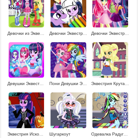
Девочки из Эквестрии 2
Девочки Эквестрии раскраски
Девочки Эквестрии собираются в школу
Девушки Эквестрии одевалка
Пони Девушки Эквестрии
Эквестрия Крутая Одевалка
Эквестрия Искорка
Шугаркоут
Одевалка Радуги Дэш