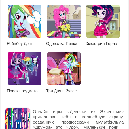
Рейнбоу Дэш
Одевалка Пинки Пай
Эквестрия Герлз Одевалки
Поиск предметов с девочками Эквестрии
Три Дня в Эквестрии
Онлайн игры «Девочки из Эквестрии»
приглашают тебя в волшебную страну,
созданную продюсерами мультфильма
«Дружба- это чудо». Маленькие пони :