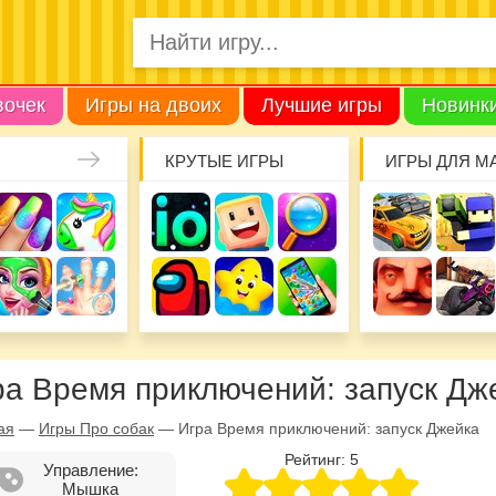
вочек
Игры на двоих
Лучшие игры
Новинк
КРУТЫЕ ИГРЫ
ИГРЫ ДЛЯ М
ра Время приключений: запуск Дж
ая
—
Игры Про собак
—
Игра Время приключений: запуск Джейка
Рейтинг:
5
Управление:
Мышка