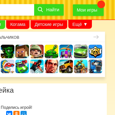
Найти
Найти
игру
Мои игры
и
Когама
Детские игры
Ещё ▼
АЛЬЧИКОВ
ейка
Поделись игрой!