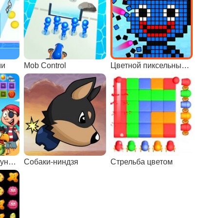
ми
Mob Control
Цветной пиксельный шутер
Пираты: разбей сундуки
Собаки-ниндзя
Стрельба цветом