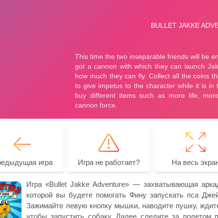
редыдущая игра
Игра не работает?
На весь экра
Игра «Bullet Jakke Adventure» — захватывающая арк
которой вы будете помогать Фину запускать пса Джейк
Зажимайте левую кнопку мышки, наводите пушку, ждите,
чтобы запустить собаку. Далее следите за полетом п