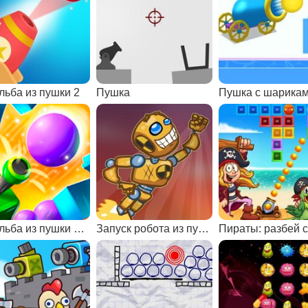
льба из пушки 2
Пушка
Пушка с шарика
Стрельба из пушки по мишеням
Запуск робота из пушки