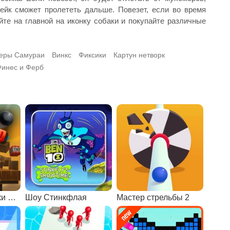
жейк сможет пролететь дальше. Повезет, если во время
те на главной на иконку собаки и покупайте различные
еры Самураи
Винкс
Фиксики
Картун нетворк
инес и Ферб
Стрельба из пушки по конструкциям
Шоу Стинкфлая
Мастер стрельбы 2