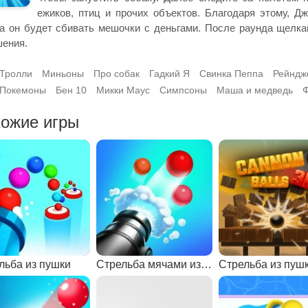
ежиков, птиц и прочих объектов. Благодаря этому, Д
а он будет сбивать мешочки с деньгами. После раунда щелкай
ения.
Тролли
Миньоны
Про собак
Гадкий Я
Свинка Пеппа
Рейндж
Покемоны
Бен 10
Микки Маус
Симпсоны
Маша и медведь
Ф
ожие игры
льба из пушки
Стрельба мячами из пушки