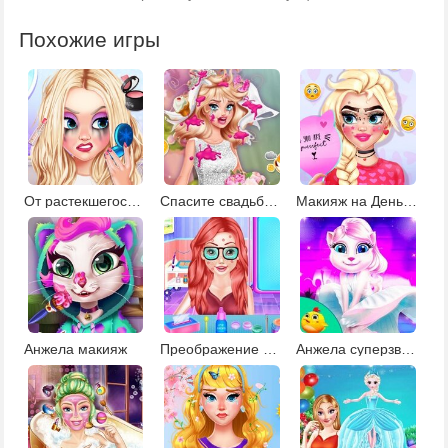
Похожие игры
От растекшегося макияжа к новому
Спасите свадьбу Барби
Макияж на День Валентина
Анжела макияж
Преображение Ариэль
Анжела суперзвезда моды