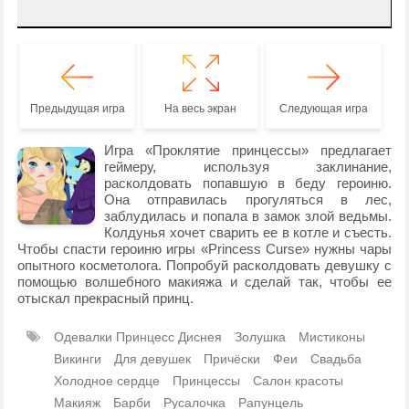
Предыдущая игра
На весь экран
Следующая игра
Игра «Проклятие принцессы» предлагает
геймеру, используя заклинание,
расколдовать попавшую в беду героиню.
Она отправилась прогуляться в лес,
заблудилась и попала в замок злой ведьмы.
Колдунья хочет сварить ее в котле и съесть.
Чтобы спасти героиню игры «Princess Curse» нужны чары
опытного косметолога. Попробуй расколдовать девушку с
помощью волшебного макияжа и сделай так, чтобы ее
отыскал прекрасный принц.
Одевалки Принцесс Диснея
Золушка
Мистиконы
Викинги
Для девушек
Причёски
Феи
Свадьба
Холодное сердце
Принцессы
Салон красоты
Макияж
Барби
Русалочка
Рапунцель