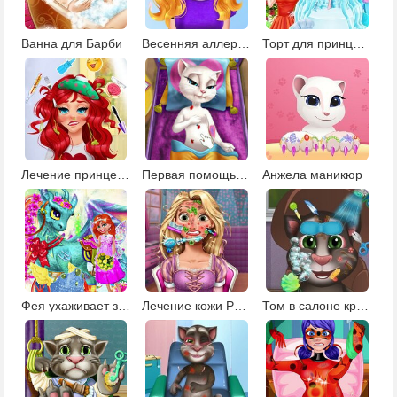
Ванна для Барби
Весенняя аллергия Золушки
Торт для принцессы
Лечение принцессы
Первая помощь говорящей Анжеле
Анжела маникюр
Фея ухаживает за животными
Лечение кожи Рапунцель
Том в салоне красоты