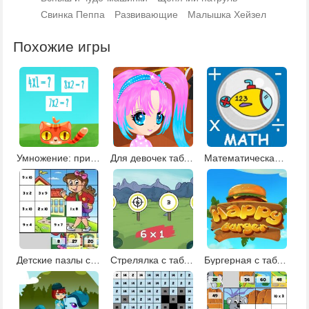
Свинка Пеппа
Развивающие
Малышка Хейзел
Похожие игры
Умножение: приключения кота
Для девочек таблица умножения
Математическая субмарина
Детские пазлы с таблицей умножения
Стрелялка с таблицей умножения
Бургерная с таблицей умножения