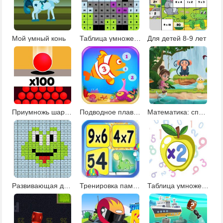
Мой умный конь
Таблица умножения: мозаика
Для детей 8-9 лет
Приумножь шарики в лабиринте
Подводное плавание
Математика: спасение животных
Развивающая для детей 8 лет
Тренировка памяти с таблицей умножения
Таблица умножения: сумасшедшая математика