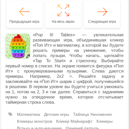
Предыдущая игра
На весь экран
Следующая игра
«Pop It! Tables» — увлекательная
развивающая игра, объединившая кликер
«Поп Ит» и математику, в которой вы будете
решать примеры на умножение, чтобы
лопать пузыри. Чтобы начать, щелкайте
«Tap To Start» и стрелочку. Выбирайте
первый номер в списке. На экране появится фигурка «Поп
Ит» с пронумерованными пузырями. Слева даются
примеры. Например, 2х2 =. Решайте задачу и
закликивайте на «Поп Ит» шарик с цифрой, получившейся
в решении. В первом уровне вы будете учиться умножать
на 1, потом на 2, 3 и так далее. Справиться с заданиями
нужно за отведенное время, которое отсчитывает
таймерная строка слева.
Математика
Детские игры
Таблица Умножения
Кликеры монстров
Кликер Майнкрафт
Кликеры
Вспыш и чудо-машинки
Щенячий патруль