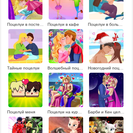
Поцелуи в постели
Поцелуи в кафе
Поцелуи в больнице
Тайные поцелуи
Волшебный поцелуй сказочной принцессы
Новогодний поцелуй
Поцелуй меня
Поцелуи на курорте
Барби и Кен целуются