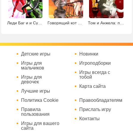
Леди Баг и и Супер Кот 2
Говорящий кот Том 3: Говорящий кот с подругой
Том и Анжела: поцелуи в кинотеатре
Детские игры
Новинки
Игры для
Игроподборки
мальчиков
Игры всегда с
Игры для
тобой
девочек
Карта сайта
Лучшие игры
Политика Cookie
Правообладателям
Правила
Прислать игру
пользования
Контакты
Игры для вашего
сайта