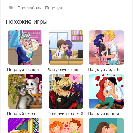
Про любовь
Поцелуи
Похожие игры
Поцелуи в спортзале
Для девушек поцелуи в библиотеке
Поцелуи Леди Баг и Супер Кота
Поцелуй около дома
Поцелуи украдкой
Поцелуи на природе