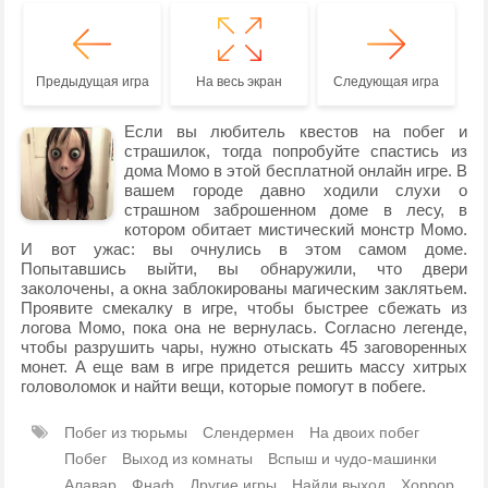
Предыдущая игра
На весь экран
Следующая игра
Если вы любитель квестов на побег и
страшилок, тогда попробуйте спастись из
дома Момо в этой бесплатной онлайн игре. В
вашем городе давно ходили слухи о
страшном заброшенном доме в лесу, в
котором обитает мистический монстр Момо.
И вот ужас: вы очнулись в этом самом доме.
Попытавшись выйти, вы обнаружили, что двери
заколочены, а окна заблокированы магическим заклятьем.
Проявите смекалку в игре, чтобы быстрее сбежать из
логова Момо, пока она не вернулась. Согласно легенде,
чтобы разрушить чары, нужно отыскать 45 заговоренных
монет. А еще вам в игре придется решить массу хитрых
головоломок и найти вещи, которые помогут в побеге.
Побег из тюрьмы
Слендермен
На двоих побег
Побег
Выход из комнаты
Вспыш и чудо-машинки
Алавар
Фнаф
Другие игры
Найди выход
Хоррор