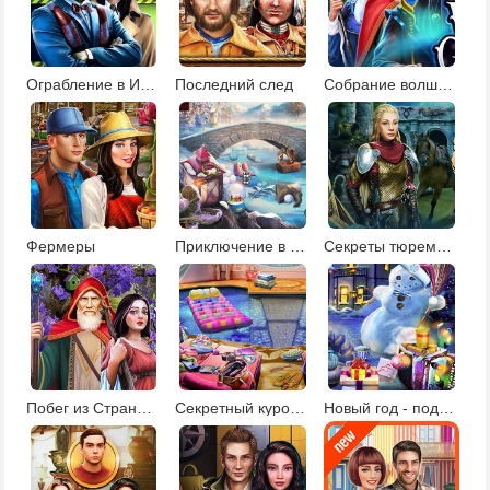
Ограбление в Италии
Последний след
Собрание волшебников
Фермеры
Приключение в Зимней стране
Секреты тюремного замка
Побег из Страны чудес
Секретный курорт для знаменитостей
Новый год - подарки под елкой