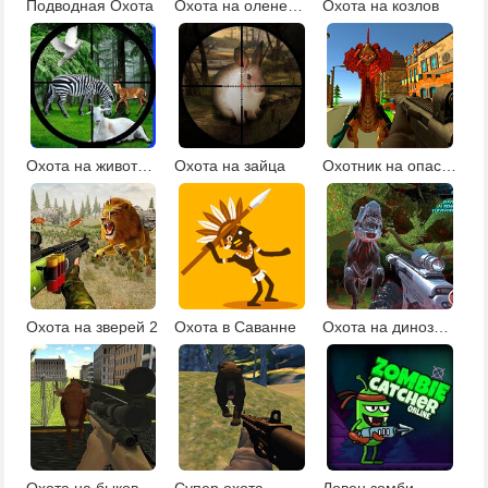
Подводная Охота
Охота на оленей 3Д
Охота на козлов
Охота на животных джунглей
Охота на зайца
Охотник на опасных монстров
Охота на зверей 2
Охота в Саванне
Охота на динозавров с мультиплеером