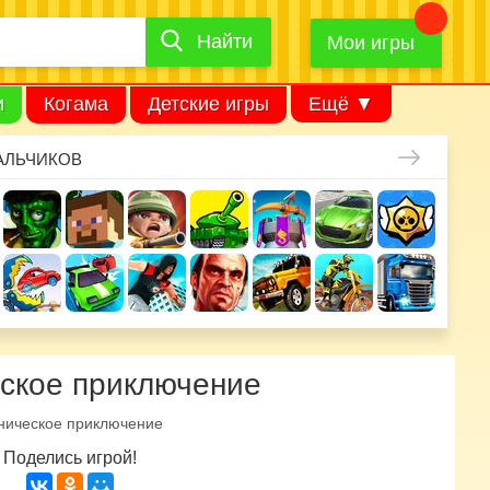
Найти
Найти
игру
Мои игры
и
Когама
Детские игры
Ещё ▼
АЛЬЧИКОВ
еское приключение
ническое приключение
Поделись игрой!