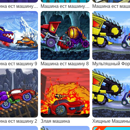
Машина ест машину: арктические приключения
Машина ест машину морские приключения
на ест машину 9
Машина ест машину 8
Мультяшный Фо
на ест машину 2
Злая машина
Хищные Машин