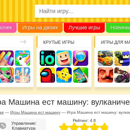
вочек
Игры на двоих
Лучшие игры
Новинк
КРУТЫЕ ИГРЫ
ИГРЫ ДЛЯ М
ра Машина ест машину: вулканич
ая
—
Игры Машина ест машину
—
Игра Машина ест машину: вулка
Рейтинг:
4.8
Управление:
Клавиатура