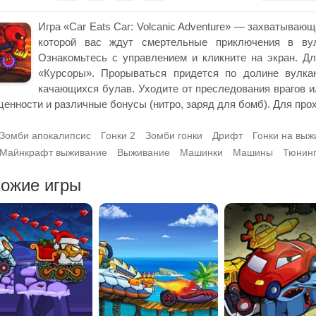
Игра «Car Eats Car: Volcanic Adventure» — захватываю
которой вас ждут смертельные приключения в вул
Ознакомьтесь с управлением и кликните на экран. Д
«Курсоры». Прорываться придется по долине вулкан
качающихся булав. Уходите от преследования врагов и
ценности и различные бонусы (нитро, заряд для бомб). Для пр
Зомби апокалипсис
Гонки 2
Зомби гонки
Дрифт
Гонки на выж
Майнкрафт выживание
Выживание
Машинки
Машины
Тюнин
ожие игры