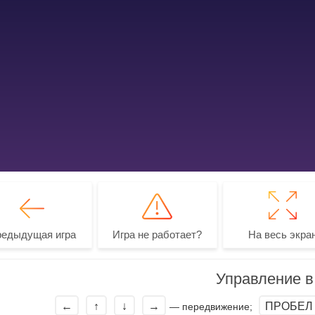
редыдущая игра
Игра не работает?
На весь экра
Управление в 
←
↑
↓
→
ПРОБЕЛ
— передвижение;