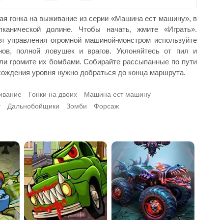
щая гонка на выживание из серии «Машина ест машину», в
канической долине. Чтобы начать, жмите «Играть».
ля управления огромной машиной-монстром используйте
ов, полной ловушек и врагов. Уклоняйтесь от пил и
ли громите их бомбами. Собирайте рассыпанные по пути
охождения уровня нужно добраться до конца маршрута.
ивание
Гонки на двоих
Машина ест машину
г
Дальнобойщики
Зомби
Форсаж