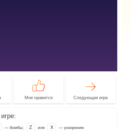
н
Мне нравится
Следующая игра
игре:
Z
X
— бомбы;
или
— ускорение