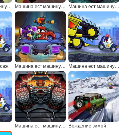
Машина ест машину 6: хищные машины
Машина ест машину 2: делюкс с читами
Машина ест машину 3: хищные машины
рсаж
Машина ест машину 2 с читами
Машина ест машину 7: хищные машины
ы
Машина ест машину 5: хищные машины
Вождение зимой