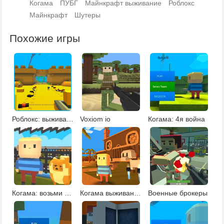
Когама
ПУБГ
Майнкрафт выживание
Роблокс
Майнкрафт
Шутеры
Похожие игры
Роблокс: выживание
Voxiom io
Когама: 4я война
Когама: возьми кошку или собаку
Когама выживание
Военные брокеры