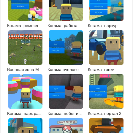
Когама: ремесло пчелы онлайн
Когама: работа в пиццерии
Когама: паркур легкий
Военная зона Майнкрафта
Когама пчеловодства
Когама: гонки
Kогама: парк развлечений 3
Когама: побег из психушки
Когама: портал 2