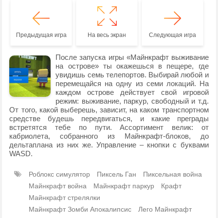
Предыдущая игра
На весь экран
Следующая игра
После запуска игры «Майнкрафт выживание
на острове» ты окажешься в пещере, где
увидишь семь телепортов. Выбирай любой и
перемещайся на одну из семи локаций. На
каждом острове действует свой игровой
режим: выживание, паркур, свободный и т.д.
От того, какой выберешь, зависит, на каком транспортном
средстве будешь передвигаться, и какие преграды
встретятся тебе по пути. Ассортимент велик: от
кабриолета, собранного из Майнкрафт-блоков, до
дельтаплана из них же. Управление – кнопки с буквами
WASD.
Роблокс симулятор
Пиксель Ган
Пиксельная война
Майнкрафт война
Майнкрафт паркур
Крафт
Майнкрафт стрелялки
Майнкрафт Зомби Апокалипсис
Лего Майнкрафт