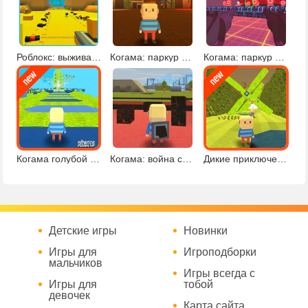
Роблокс: выживание
Когама: паркур в лесу
Когама: паркур и шутер
Когама голубой паркур
Когама: война стихий
Дикие приключения в Когаме
Детские игры
Новинки
Игры для
Игроподборки
мальчиков
Игры всегда с
Игры для
тобой
девочек
Карта сайта