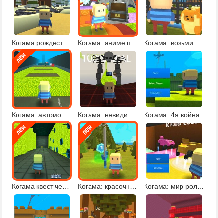
Когама рождественское приключение
Когама: аниме паркур
Когама: возьми кошку или собаку
Когама: автомобильный паркур
Когама: невидимый паркур
Когама: 4я война
Когама квест челлендж
Когама: красочный паркур
Когама: мир роликовых машин онлайн