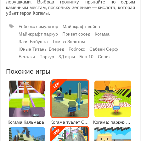
ловушками. Выбрав тропинку, прыгайте по серым
каменным местам, поскольку зеленые — кислота, которая
убьет героя Когамы.
Роблокс симулятор
Майнкрафт война
Майнкрафт паркур
Привет сосед
Когама
Злая Бабушка
Том за Золотом
Юные Титаны Вперед
Роблокс
Сабвей Серф
Бегалки
Паркур
3Д игры
Бен 10
Соник
Похожие игры
Когама Кальмара
Когама туалет Скибиди
Когама: паркур со звездами