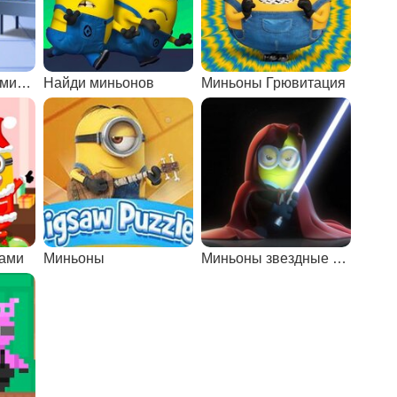
Парикмахерская миньонов
Найди миньонов
Миньоны Грювитация
нами
Миньоны
Миньоны звездные войны: пазлы