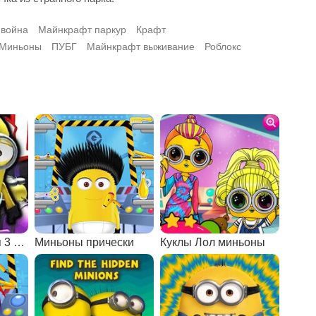
 война
Майнкрафт паркур
Крафт
Миньоны
ПУБГ
Майнкрафт выживание
Роблокс
Роблокс: Гадкий я 3 побег
Миньоны прически
Куклы Лол миньоны