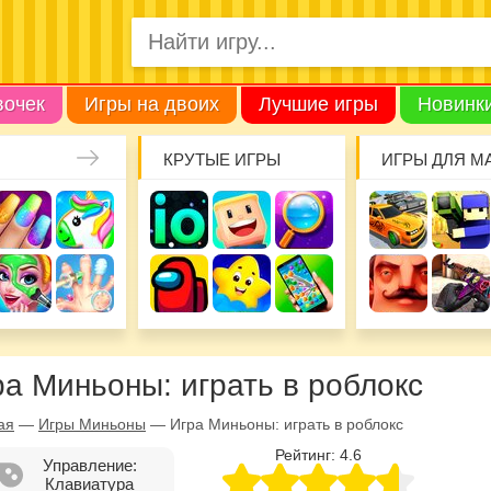
вочек
Игры на двоих
Лучшие игры
Новинк
КРУТЫЕ ИГРЫ
ИГРЫ ДЛЯ М
ра Миньоны: играть в роблокс
ая
—
Игры Миньоны
—
Игра Миньоны: играть в роблокс
Рейтинг:
4.6
Управление:
Клавиатура