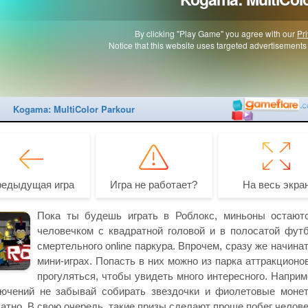
редыдущая игра
Игра не работает?
На весь экра
Пока ты будешь играть в Роблокс, миньоны остаютс
человечком с квадратной головой и в полосатой футб
смертельного online паркура. Впрочем, сразу же начина
мини-играх. Попасть в них можно из парка аттракционо
прогуляться, чтобы увидеть много интересного. Наприм
ючений не забывай собирать звездочки и фиолетовые монет
атно. В свою очередь, такие призы сделают проще побег человеч