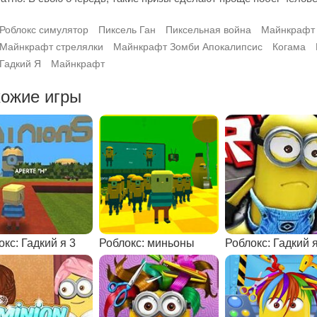
Роблокс симулятор
Пиксель Ган
Пиксельная война
Майнкрафт
Майнкрафт стрелялки
Майнкрафт Зомби Апокалипсис
Когама
Гадкий Я
Майнкрафт
ожие игры
кс: Гадкий я 3
Роблокс: миньоны