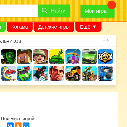
Найти
Найти
игру
Мои игры
и
Когама
Детские игры
Ещё ▼
АЛЬЧИКОВ
Поделись игрой!