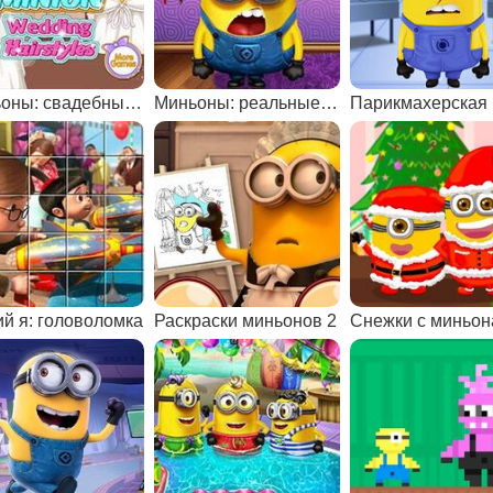
Миньоны: свадебные прически
Миньоны: реальные прически
ий я: головоломка
Раскраски миньонов 2
Снежки с миньо