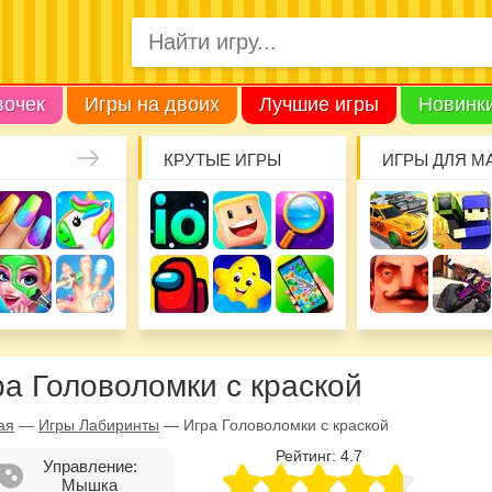
вочек
Игры на двоих
Лучшие игры
Новинк
КРУТЫЕ ИГРЫ
ИГРЫ ДЛЯ М
ра Головоломки с краской
ая
—
Игры Лабиринты
—
Игра Головоломки с краской
Рейтинг:
4.7
Управление:
Мышка