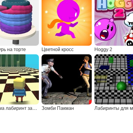
урь на торте
Цветной кросс
Hoggy 2
Когама лабиринт замка
Зомби Пакман