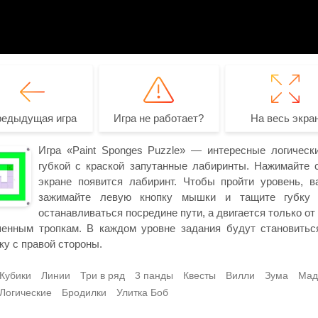
редыдущая игра
Игра не работает?
На весь экра
Игра «Paint Sponges Puzzle» — интересные логическ
губкой с краской запутанные лабиринты. Нажимайте 
экране появится лабиринт. Чтобы пройти уровень, в
зажимайте левую кнопку мышки и тащите губку 
останавливаться посредине пути, а двигается только от
енным тропкам. В каждом уровне задания будут становитьс
ку с правой стороны.
Кубики
Линии
Три в ряд
3 панды
Квесты
Вилли
Зума
Мад
Логические
Бродилки
Улитка Боб