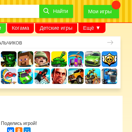
Найти
Найти
игру
Мои игры
и
Когама
Детские игры
Ещё ▼
АЛЬЧИКОВ
Поделись игрой!