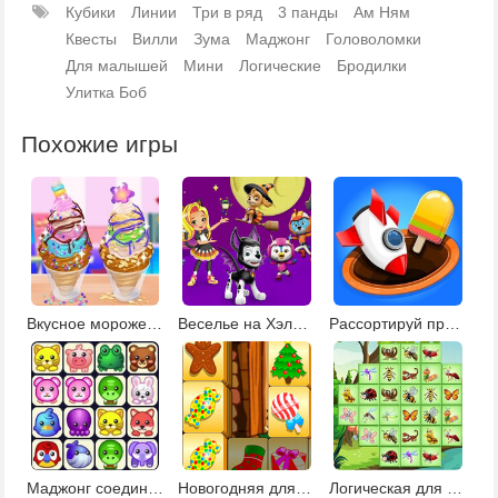
Кубики
Линии
Три в ряд
3 панды
Ам Ням
Квесты
Вилли
Зума
Маджонг
Головоломки
Для малышей
Мини
Логические
Бродилки
Улитка Боб
Похожие игры
Вкусное мороженое Чуррос
Веселье на Хэллоуин с мультяшками Никелодеона
Рассортируй предметы
Маджонг соедини пары
Новогодняя для детей 7 лет
Логическая для детей 6 лет