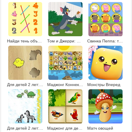
Найди тень объекта
Том и Джерри: матч пар
Свинка Пеппа: тренировка памяти
Для детей 2 лет: угадай объект по тени
Маджонг Коннект с животными 2
Монстры Вперед
Для детей 2 лет: чей малыш?
Маджонг для детей 7 лет
Матч овощей