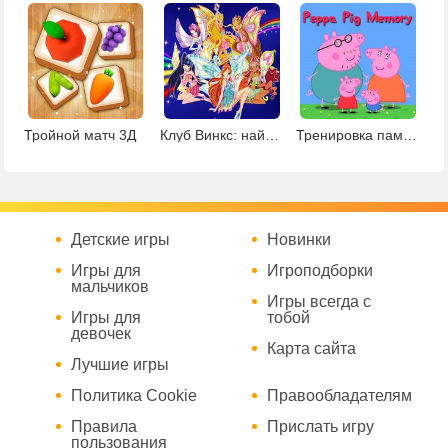
Тройной матч 3Д
Клуб Винкс: найди пары
Тренировка памяти с Пеппой
Детские игры
Новинки
Игры для
Игроподборки
мальчиков
Игры всегда с
Игры для
тобой
девочек
Карта сайта
Лучшие игры
Политика Cookie
Правообладателям
Правила
Прислать игру
пользования