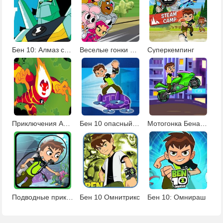
Бен 10: Алмаз стреляй
Веселые гонки мультяшек
Суперкемпинг
Приключения Алмаза и Человека-огня
Бен 10 опасный полет
Мотогонка Бена 10
Подводные приключения Бена 10
Бен 10 Омнитрикс
Бен 10: Омнираш