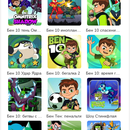
Бен 10 тень Омнитрикса
Бен 10 инопланетные соперники
Бен 10 спасение мира
Бен 10 Удар Ядра
Бен 10: бегалка 2
Бен 10: время героев
Бен 10: битвы с пришельцами
Бен Тен: пенальти
Шоу Стинкфлая