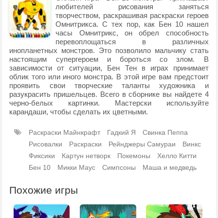
любителей рисования заняться
творчеством, раскрашивая раскраски героев
Омнитрикса. С тех пор, как Бен 10 нашел
часы Омнитрикс, он обрел способность
перевоплощаться в различных
инопланетных монстров. Это позволило мальчику стать
настоящим супергероем и бороться со злом. В
зависимости от ситуации, Бен Тен в играх принимает
облик того или иного монстра. В этой игре вам предстоит
проявить свои творческие таланты художника и
разукрасить пришельцев. Всего в сборнике вы найдете 4
черно-белых картинки. Мастерски используйте
карандаши, чтобы сделать их цветными.
Раскраски Майнкрафт
Гадкий Я
Свинка Пеппа
Рисовалки
Раскраски
Рейнджеры Самураи
Винкс
Фиксики
Картун нетворк
Покемоны
Хелло Китти
Бен 10
Микки Маус
Симпсоны
Маша и медведь
Похожие игры