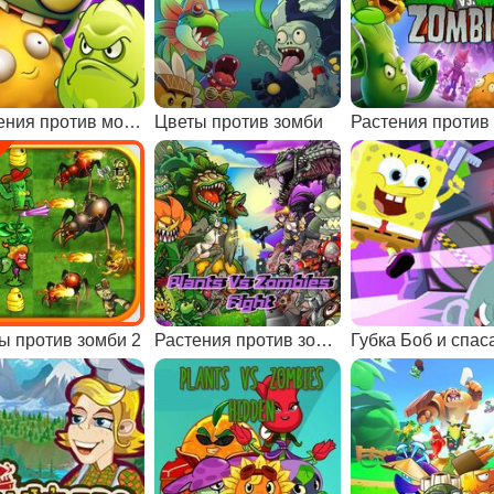
Растения против монстров
Цветы против зомби
ы против зомби 2
Растения против зомби: тренировка памяти