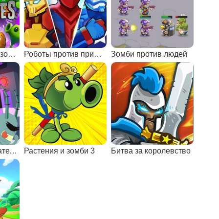
Растения против зомби 3
Роботы против пришельцев
Зомби против людей
Губка Боб и спасатели слизи
Растения и зомби 3
Битва за королевство