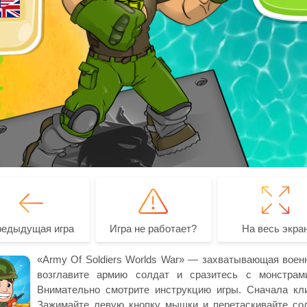
редыдущая игра
Игра не работает?
На весь экра
«Army Of Soldiers Worlds War» — захватывающая военн
возглавите армию солдат и сразитесь с монстрам
Внимательно смотрите инструкцию игры. Сначала кли
Зажимайте левую кнопку мышки и перетаскивайте сол