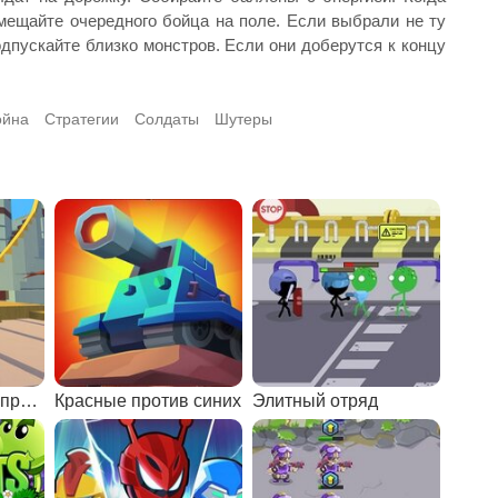
мещайте очередного бойца на поле. Если выбрали не ту
одпускайте близко монстров. Если они доберутся к концу
ойна
Стратегии
Солдаты
Шутеры
Когама растения против зомби
Красные против синих
Элитный отряд