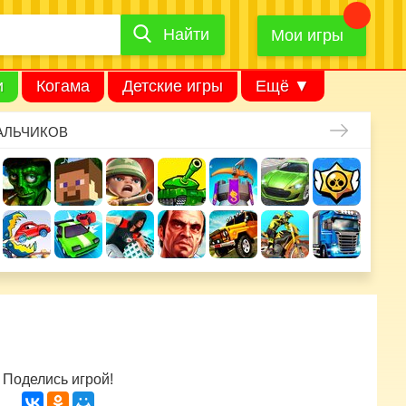
Найти
Найти
игру
Мои игры
и
Когама
Детские игры
Ещё ▼
АЛЬЧИКОВ
Поделись игрой!