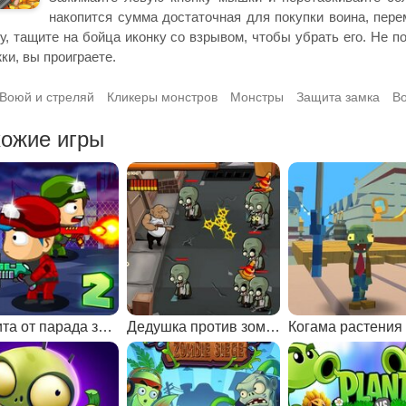
накопится сумма достаточная для покупки воина, пере
у, тащите на бойца иконку со взрывом, чтобы убрать его. Не п
ки, вы проиграете.
Воюй и стреляй
Кликеры монстров
Монстры
Защита замка
В
ожие игры
Защита от парада зомби 2
Дедушка против зомби