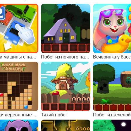
Убери машины с парковки
Побег из ночного парка
Сложи деревянные блоки
Тихий побег