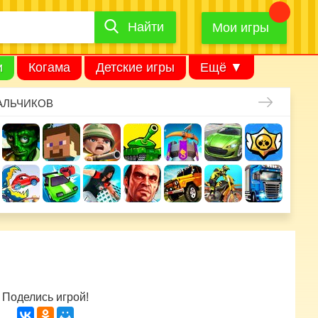
Найти
Найти
игру
Мои игры
и
Когама
Детские игры
Ещё ▼
АЛЬЧИКОВ
Поделись игрой!