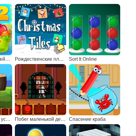
Вечеринка у бассейна 2
Рождественские плитки 2
Sort It Online
Побег из зеленой усадьбы
Побег маленькой девочки
Спасение краба