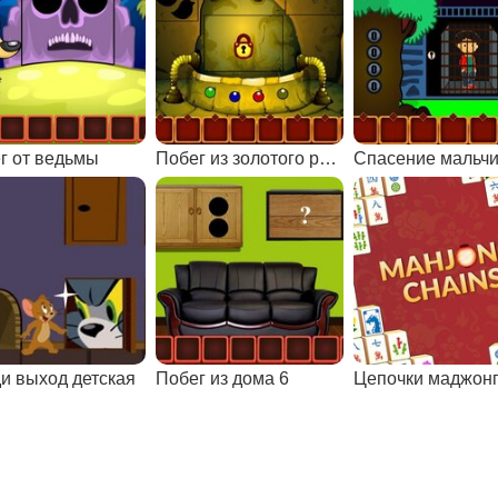
г от ведьмы
Побег из золотого рудника
Спасение мальч
и выход детская
Побег из дома 6
Цепочки маджон