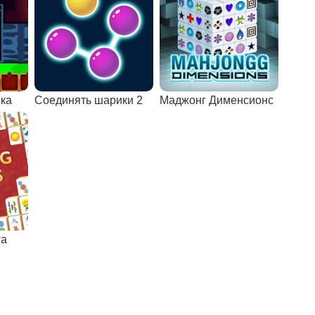
ика
Соединять шарики 2
Маджонг Дименсионс
га