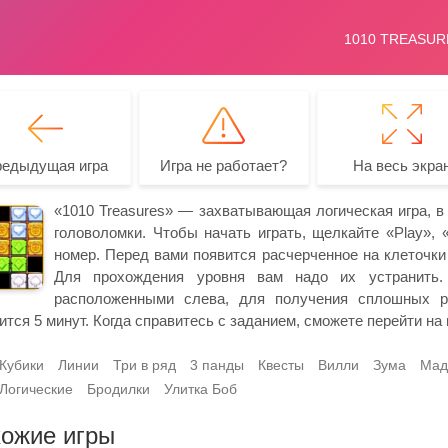
редыдущая игра
Игра не работает?
На весь экра
«1010 Treasures» — захватывающая логическая игра, в
головоломки. Чтобы начать играть, щелкайте «Play», 
номер. Перед вами появится расчерченное на клеточки
Для прохождения уровня вам надо их устранить. 
расположенными слева, для получения сплошных ря
ится 5 минут. Когда справитесь с заданием, сможете перейти на
Кубики
Линии
Три в ряд
3 панды
Квесты
Вилли
Зума
Мад
Логические
Бродилки
Улитка Боб
ожие игры