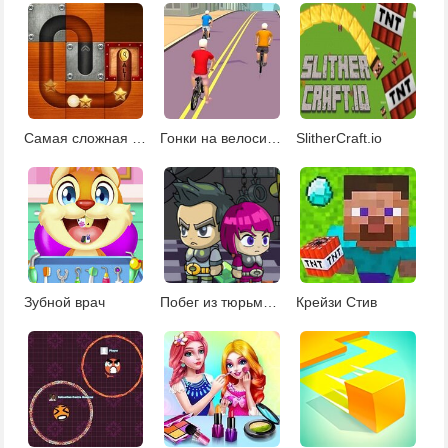
Самая сложная в мире головоломка
Гонки на велосипедах
SlitherCraft.io
Зубной врач
Побег из тюрьмы в космосе
Крейзи Стив