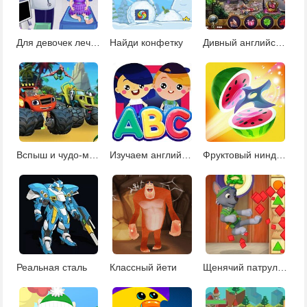
Для девочек лечить детей
Найди конфетку
Дивный английский сад
Вспыш и чудо-машинки: Долина динозавров
Изучаем английский алфавит
Фруктовый ниндзя: мастер метания ножа
Реальная сталь
Классный йети
Щенячий патруль Щен-Фу