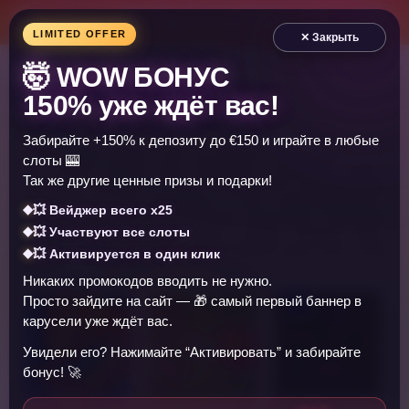
LIMITED OFFER
✕ Закрыть
🤯 WOW БОНУС
Онлайн игры
150% уже ждёт вас!
Главная
Забирайте +150% к депозиту до €150 и играйте в любые
Привет, рады видеть тебя на портале Мультоигры! У нас
слоты 🎰
есть любые онлайн игры: бродилки и одевалки, гонки и
Так же другие ценные призы и подарки!
стрелялки, кликеры и квесты, логические и развивающие,
для одного игрока и для двоих. А еще - красочные игры с
💥 Вейджер всего x25
персонажами любимых мультиков и фильмов: Черепашки
💥 Участвуют все слоты
Ниндзя и Человек Паук, Пони и Винкс, Наруто, Том и
Джерри, Трансформеры и многие другие ждут тебя чтобы
💥 Активируется в один клик
поиграть и повеселиться!
Никаких промокодов вводить не нужно.
Просто зайдите на сайт — 🎁 самый первый баннер в
карусели уже ждёт вас.
Увидели его? Нажимайте “Активировать” и забирайте
бонус! 🚀