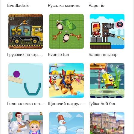
EvoBlade.io
Русалка макияж
Paper io
Грузовик на стройке
Evonite.fun
Башня янычар
Головоломка с линиями
Щенячий патруль морской патруль
Губка Боб бег