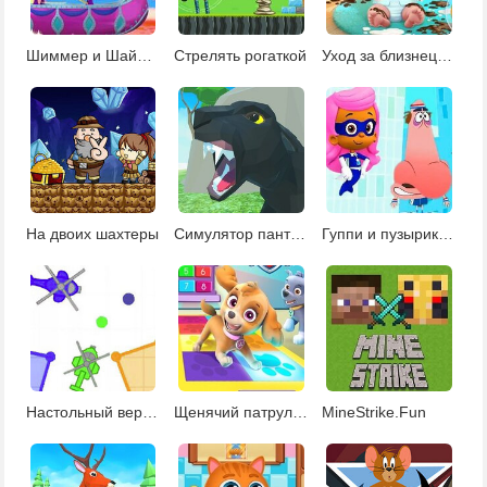
Шиммер и Шайн: приключения на водопаде
Стрелять рогаткой
Уход за близнецами
На двоих шахтеры
Симулятор пантеры
Гуппи и пузырики: Бабл Скрабл
Настольный вертолет
Щенячий патруль тяв-тяв буги
MineStrike.Fun