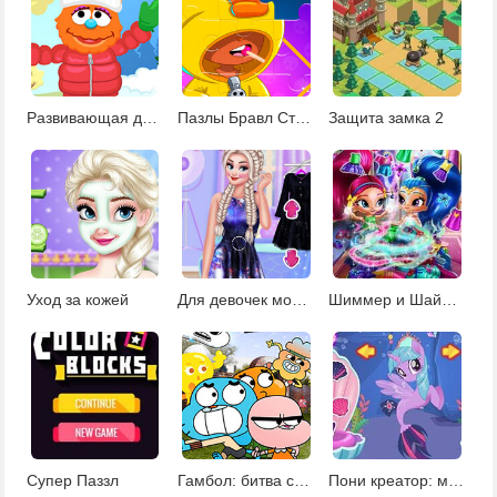
Развивающая для детей 3-4 лет
Пазлы Бравл Старс
Защита замка 2
Уход за кожей
Для девочек модницы
Шиммер и Шайн: одевалки для девочек
Супер Паззл
Гамбол: битва со снеговиками
Пони креатор: морской мир