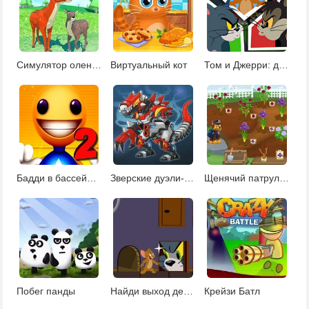
Симулятор оленей
Виртуальный кот
Том и Джерри: догонялки на двоих
Бадди в бассейне 2
Зверские дуэли-драки роботов
Щенячий патруль Операция спасение сада
Побег панды
Найди выход детская
Крейзи Батл