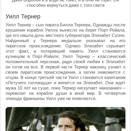
способен вернуться даже с того света
Уилл Тернер
Уилл Тернер – сын пирата Билла Тернера. Однажды после
крушения корабля Уилла вынесло на берег Порт-Ройала,
где его нашла дочь местного губернатора Элизабет Суонн.
Найденный у Тернера медальон указывал на его
пиратское происхождение. Однако Элизабет скрывает
этот факт, а потерявший память Уилл становится
кузнецом в Порт-Ройале. Уилл Тернер – классический
положительный персонаж, ради своей любви к Элизабет
он готов на все. В первой части Тернер наконец узнает о
своем пиратском происхождении, а затем знакомится с
отцом. В конце третьей части Уилл становится капитаном
«Летучего голландца» и женится на Элизабет. Она ждет
мужа 10 лет на суше, пока Тернер «искупает наказание» –
перевозит на корабле души в иной мир. В четвертом
эпизоде франшизы Уилл уже не появляется.