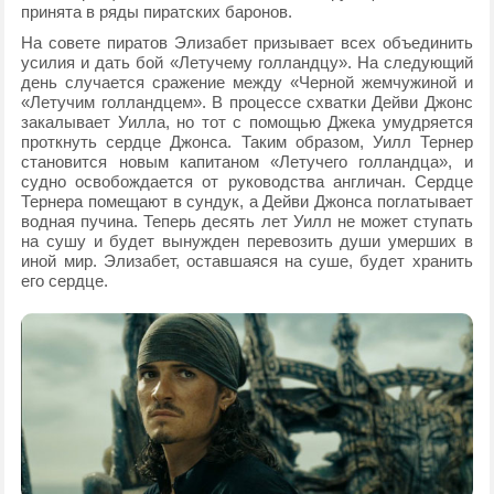
принята в ряды пиратских баронов.
На совете пиратов Элизабет призывает всех объединить
усилия и дать бой «Летучему голландцу». На следующий
день случается сражение между «Черной жемчужиной и
«Летучим голландцем». В процессе схватки Дейви Джонс
закалывает Уилла, но тот с помощью Джека умудряется
проткнуть сердце Джонса. Таким образом, Уилл Тернер
становится новым капитаном «Летучего голландца», и
судно освобождается от руководства англичан. Сердце
Тернера помещают в сундук, а Дейви Джонса поглатывает
водная пучина. Теперь десять лет Уилл не может ступать
на сушу и будет вынужден перевозить души умерших в
иной мир. Элизабет, оставшаяся на суше, будет хранить
его сердце.