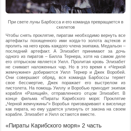
При свете луны Барбосса и его команда превращается в
скелетов
Чтобы снять проклятие, пиратам необходимо вернуть все
артефакты похищенного ими когда-то золота ацтеков и
пролить на него кровь каждого члена экипажа. Медальон –
последний артефакт. А Элизабет принимают за дочь
одного из пиратов – Билла Тернера, хотя на самом деле
его отпрыском является Уилл. Пролитая кровь Элизабет
не снимает наложенных чар. Но в это время к «Черной
жемчужине» добираются Уилл Тернер и Джек Воробей.
Они совершают обряд, вся команда Барбоссы теряет
свое бессмертие, Джек поражает его выстрелом из
пистолета. На помощь Уиллу и Воробью приходит экипаж
корабля «Разящий», отправленного отцом Элизабет. В
конце фильма «Пираты Карибского моря: Проклятие
„Черной жемчужины“» Воробья приговаривают к виселице
как пирата, но ему удается улизнуть от закона на своем
корабле. Элизабет и Уилл остаются вместе.
«Пираты Карибского моря» 2 часть