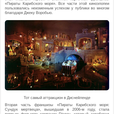
«Пираты Карибского моря». Все части этой киноэпопеи
пользовались неизменным успехом у публики во многом
благодаря Джеку Воробью.
Тот самый аттракцион в Диснейленде
Вторая часть франшизы «Пираты Карибского моря:
Сундук мертвеца», вышедшая в 2006-м году, стала
первым фильмом компании Disney, который заработал