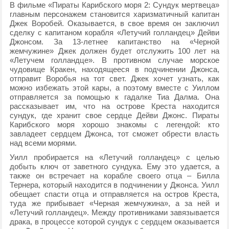
В фильме «Пираты Карибского моря 2: Сундук мертвеца»
главным персонажем становится харизматичный капитан
Джек Воробей. Оказывается, в свое время он заключил
сделку с капитаном корабля «Летучий голландец» Дейви
Джонсом. За 13-летнее капитанство на «Черной
жемчужине» Джек должен будет отслужить 100 лет на
«Летучем голландце». В противном случае морское
чудовище Кракен, находящееся в подчинении Джонса,
отправит Воробья на тот свет. Джек хочет узнать, как
можно избежать этой кары, а поэтому вместе с Уиллом
отправляется за помощью к гадалке Тиа Далма. Она
рассказывает им, что на острове Креста находится
сундук, где хранит свое сердце Дейви Джонс. Пираты
Карибского моря хорошо знакомы с легендой: кто
завладеет сердцем Джонса, тот сможет обрести власть
над всеми морями.
Уилл пробирается на «Летучий голландец» с целью
добыть ключ от заветного сундука. Ему это удается, а
также он встречает на корабле своего отца – Билла
Тернера, который находится в подчинении у Джонса. Уилл
обещает спасти отца и отправляется на остров Креста,
туда же прибывает «Черная жемчужина», а за ней и
«Летучий голландец». Между противниками завязывается
драка, в процессе которой сундук с сердцем оказывается