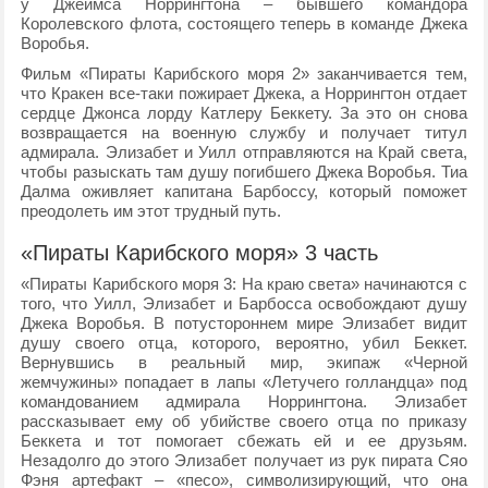
у Джеймса Норрингтона – бывшего командора
Королевского флота, состоящего теперь в команде Джека
Воробья.
Фильм «Пираты Карибского моря 2» заканчивается тем,
что Кракен все-таки пожирает Джека, а Норрингтон отдает
сердце Джонса лорду Катлеру Беккету. За это он снова
возвращается на военную службу и получает титул
адмирала. Элизабет и Уилл отправляются на Край света,
чтобы разыскать там душу погибшего Джека Воробья. Тиа
Далма оживляет капитана Барбоссу, который поможет
преодолеть им этот трудный путь.
«Пираты Карибского моря» 3 часть
«Пираты Карибского моря 3: На краю света» начинаются с
того, что Уилл, Элизабет и Барбосса освобождают душу
Джека Воробья. В потустороннем мире Элизабет видит
душу своего отца, которого, вероятно, убил Беккет.
Вернувшись в реальный мир, экипаж «Черной
жемчужины» попадает в лапы «Летучего голландца» под
командованием адмирала Норрингтона. Элизабет
рассказывает ему об убийстве своего отца по приказу
Беккета и тот помогает сбежать ей и ее друзьям.
Незадолго до этого Элизабет получает из рук пирата Сяо
Фэня артефакт – «песо», символизирующий, что она