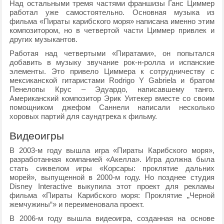
Над остальными тремя частями франшизы Ганс Циммер
работал уже самостоятельно. Основная музыка из
фильма «Пираты карибского моря» написана именно этим
композитором, но в четвертой части Циммер привлек и
других музыкантов.
Работая над четвертыми «Пиратами», он попытался
добавить в музыку звучание рок-н-ролла и испанские
элементы. Это привело Циммера к сотрудничеству с
мексиканской гитаристами Rodrigo Y Gabriela и братом
Пенелопы Крус – Эдуардо, написавшему танго.
Американский композитор Эрик Уитекер вместе со своим
помощником джефом Саннели написали несколько
хоровых партий для саундтрека к фильму.
Видеоигры
В 2003-м году вышла игра «Пираты Карибского моря»,
разработанная компанией «Акелла». Игра должна была
стать сиквелом игры «Корсары: проклятие дальних
морей», выпущенной в 2000-м году. Но позднее студия
Disney Interactive выкупила этот проект для рекламы
фильма «Пираты Карибского моря: Проклятие „Черной
жемчужины“» и переименовала проект.
В 2006-м году вышла видеоигра, созданная на основе