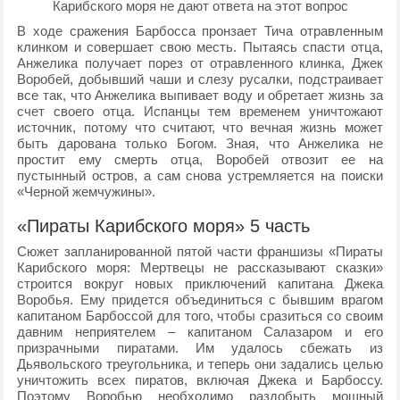
Карибского моря не дают ответа на этот вопрос
В ходе сражения Барбосса пронзает Тича отравленным
клинком и совершает свою месть. Пытаясь спасти отца,
Анжелика получает порез от отравленного клинка, Джек
Воробей, добывший чаши и слезу русалки, подстраивает
все так, что Анжелика выпивает воду и обретает жизнь за
счет своего отца. Испанцы тем временем уничтожают
источник, потому что считают, что вечная жизнь может
быть дарована только Богом. Зная, что Анжелика не
простит ему смерть отца, Воробей отвозит ее на
пустынный остров, а сам снова устремляется на поиски
«Черной жемчужины».
«Пираты Карибского моря» 5 часть
Сюжет запланированной пятой части франшизы «Пираты
Карибского моря: Мертвецы не рассказывают сказки»
строится вокруг новых приключений капитана Джека
Воробья. Ему придется объединиться с бывшим врагом
капитаном Барбоссой для того, чтобы сразиться со своим
давним неприятелем – капитаном Салазаром и его
призрачными пиратами. Им удалось сбежать из
Дьявольского треугольника, и теперь они задались целью
уничтожить всех пиратов, включая Джека и Барбоссу.
Поэтому Воробью необходимо раздобыть мощный