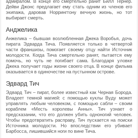
адмиралом. В конце его смертельно ранит Билл Тернер.
Дейви Джонс предлагает ему стать одним из членов его
экипажа, даровав Норрингтону вечную жизнь, но тот
выбирает смерть.
Анджелика
Анжелика – бывшая возлюбленная Джека Воробья, дочь
пирата Эдварда Тича. Появляется только в четвертой
части франшизы, помогает своему отцу найти Источник
молодости. Когда Тича смертельно ранят, пытается ему
помочь, но чуть не погибает сама. Благодаря уловке
Джека получает годы жизни своего отца. В конце фильма
оказывается в одиночестве на пустынном острове.
Эдвард Тич
Эдвард Тич – пират, более известный как Черная Борода.
Владеет темной магией: с помощью куклы Вуду может
управлять любым человеком, с помощью сабли – своим
кораблем «Месть королевы Анны». Тич узнает о
предсказании, что его должен убить одноногий человек.
Чтобы предотвратить расправу, Тич пускается на поиски
Источника молодости. Но впоследствии его убивает
Барбосса, лишившийся ноги по вине Тича.