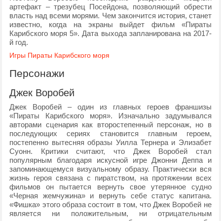
артефакт – трезубец Посейдона, позволяющий обрести
власть над всеми морями. Чем закончится история, станет
известно, когда на экраны выйдет фильм «Пираты
Карибского моря 5». Дата выхода запланирована на 2017-
й год.
Игры Пираты Карибского моря
Персонажи
Джек Воробей
Джек Воробей – один из главных героев франшизы
«Пираты Карибского моря». Изначально задумывался
авторами сценария как второстепенный персонаж, но в
последующих сериях становится главным героем,
постепенно вытесняя образы Уилла Тернера и Элизабет
Суонн. Критики считают, что Джек Воробей стал
популярным благодаря искусной игре Джонни Деппа и
запоминающемуся визуальному образу. Практически вся
жизнь героя связана с пиратством, на протяжении всех
фильмов он пытается вернуть свое утерянное судно
«Черная жемчужина» и вернуть себе статус капитана.
«Фишка» этого образа состоит в том, что Джек Воробей не
является ни положительным, ни отрицательным