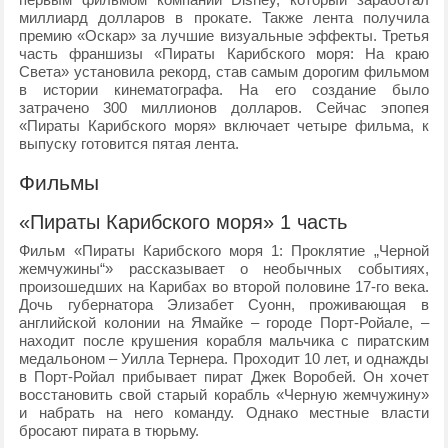
миллиард долларов в прокате. Также лента получила
премию «Оскар» за лучшие визуальные эффекты. Третья
часть франшизы «Пираты Карибского моря: На краю
Света» установила рекорд, став самым дорогим фильмом
в истории кинематографа. На его создание было
затрачено 300 миллионов долларов. Сейчас эпопея
«Пираты Карибского моря» включает четыре фильма, к
выпуску готовится пятая лента.
Фильмы
«Пираты Карибского моря» 1 часть
Фильм «Пираты Карибского моря 1: Проклятие „Черной
жемчужины“» рассказывает о необычных событиях,
произошедших на Карибах во второй половине 17-го века.
Дочь губернатора Элизабет Суонн, проживающая в
английской колонии на Ямайке – городе Порт-Ройале, –
находит после крушения корабля мальчика с пиратским
медальоном – Уилла Тернера. Проходит 10 лет, и однажды
в Порт-Ройал прибывает пират Джек Воробей. Он хочет
восстановить свой старый корабль «Черную жемчужину»
и набрать на него команду. Однако местные власти
бросают пирата в тюрьму.