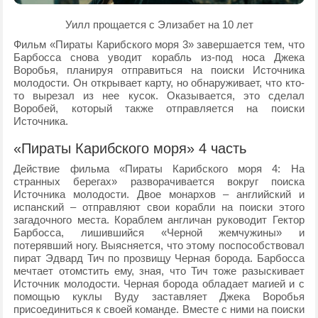
Уилл прощается с Элизабет на 10 лет
Фильм «Пираты Карибского моря 3» завершается тем, что
Барбосса снова уводит корабль из-под носа Джека
Воробья, планируя отправиться на поиски Источника
молодости. Он открывает карту, но обнаруживает, что кто-
то вырезал из нее кусок. Оказывается, это сделал
Воробей, который также отправляется на поиски
Источника.
«Пираты Карибского моря» 4 часть
Действие фильма «Пираты Карибского моря 4: На
странных берегах» разворачивается вокруг поиска
Источника молодости. Двое монархов – английский и
испанский – отправляют свои корабли на поиски этого
загадочного места. Кораблем англичан руководит Гектор
Барбосса, лишившийся «Черной жемчужины» и
потерявший ногу. Выясняется, что этому поспособствовал
пират Эдвард Тич по прозвищу Черная борода. Барбосса
мечтает отомстить ему, зная, что Тич тоже разыскивает
Источник молодости. Черная борода обладает магией и с
помощью куклы Вуду заставляет Джека Воробья
присоединиться к своей команде. Вместе с ними на поиски