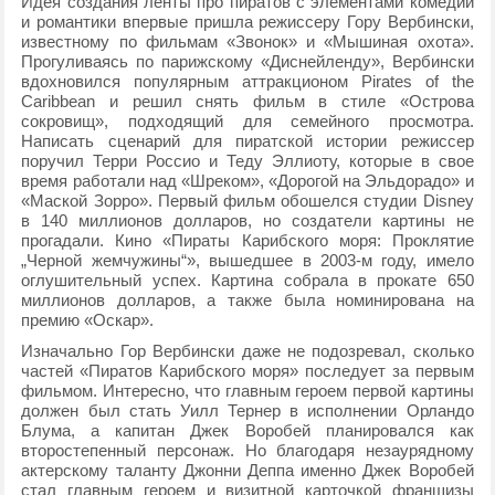
Идея создания ленты про пиратов с элементами комедии
и романтики впервые пришла режиссеру Гору Вербински,
известному по фильмам «Звонок» и «Мышиная охота».
Прогуливаясь по парижскому «Диснейленду», Вербински
вдохновился популярным аттракционом Pirates of the
Caribbean и решил снять фильм в стиле «Острова
сокровищ», подходящий для семейного просмотра.
Написать сценарий для пиратской истории режиссер
поручил Терри Россио и Теду Эллиоту, которые в свое
время работали над «Шреком», «Дорогой на Эльдорадо» и
«Маской Зорро». Первый фильм обошелся студии Disney
в 140 миллионов долларов, но создатели картины не
прогадали. Кино «Пираты Карибского моря: Проклятие
„Черной жемчужины“», вышедшее в 2003-м году, имело
оглушительный успех. Картина собрала в прокате 650
миллионов долларов, а также была номинирована на
премию «Оскар».
Изначально Гор Вербински даже не подозревал, сколько
частей «Пиратов Карибского моря» последует за первым
фильмом. Интересно, что главным героем первой картины
должен был стать Уилл Тернер в исполнении Орландо
Блума, а капитан Джек Воробей планировался как
второстепенный персонаж. Но благодаря незаурядному
актерскому таланту Джонни Деппа именно Джек Воробей
стал главным героем и визитной карточкой франшизы