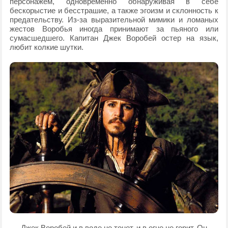
персонажем, одновременно обнаруживая в себе
бескорыстие и бесстрашие, а также эгоизм и склонность к
предательству. Из-за выразительной мимики и ломаных
жестов Воробья иногда принимают за пьяного или
сумасшедшего. Капитан Джек Воробей остер на язык,
любит колкие шутки.
Джек Воробей и в воде не тонет, и в огне не горит. Он