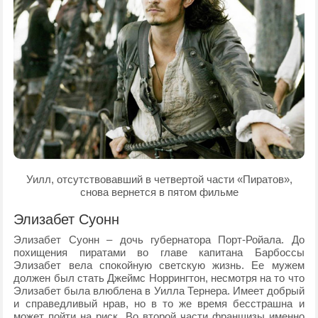
Уилл, отсутствовавший в четвертой части «Пиратов»,
снова вернется в пятом фильме
Элизабет Суонн
Элизабет Суонн – дочь губернатора Порт-Ройала. До
похищения пиратами во главе капитана Барбоссы
Элизабет вела спокойную светскую жизнь. Ее мужем
должен был стать Джеймс Норрингтон, несмотря на то что
Элизабет была влюблена в Уилла Тернера. Имеет добрый
и справедливый нрав, но в то же время бесстрашна и
может пойти на риск. Во второй части франшизы именно