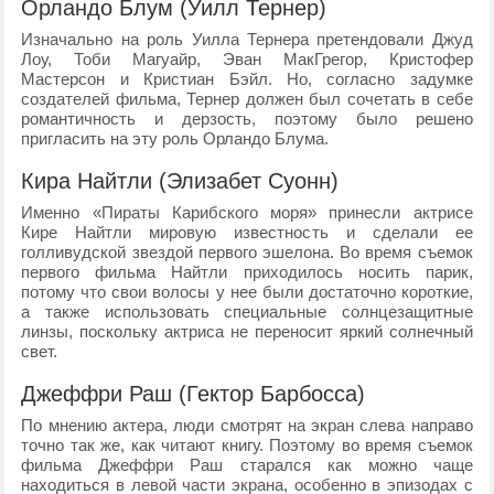
Орландо Блум (Уилл Тернер)
Изначально на роль Уилла Тернера претендовали Джуд
Лоу, Тоби Магуайр, Эван МакГрегор, Кристофер
Мастерсон и Кристиан Бэйл. Но, согласно задумке
создателей фильма, Тернер должен был сочетать в себе
романтичность и дерзость, поэтому было решено
пригласить на эту роль Орландо Блума.
Кира Найтли (Элизабет Суонн)
Именно «Пираты Карибского моря» принесли актрисе
Кире Найтли мировую известность и сделали ее
голливудской звездой первого эшелона. Во время съемок
первого фильма Найтли приходилось носить парик,
потому что свои волосы у нее были достаточно короткие,
а также использовать специальные солнцезащитные
линзы, поскольку актриса не переносит яркий солнечный
свет.
Джеффри Раш (Гектор Барбосса)
По мнению актера, люди смотрят на экран слева направо
точно так же, как читают книгу. Поэтому во время съемок
фильма Джеффри Раш старался как можно чаще
находиться в левой части экрана, особенно в эпизодах с