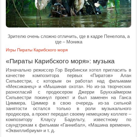
Зрителю очень сложно отличить, где в кадре Пенелопа, а
где – Моника
Игры Пираты Карибского моря
«Пираты Карибского моря»: музыка
Изначально режиссер Гор Вербински хотел пригласить в
качестве композитора первых «Пиратов» Алан
Сильвестри, с которым он работал над фильмами
«Мексиканец» и «Мышиная охота». Но из-за творческих
разногласий с продюсером Джерри Брукхаймером
Сильвестри покинул проект и был заменен на Ганса
Циммера. Циммер в свою очередь из-за сильной
занятости остался только в роли музыкального
продюсера, а проект передал своему немецкому коллеге –
композитору Клаусу Бадельту, известному по
саундтрекам к фильмам «Ганнибал», «Машина времени»,
«Эквиллибриум» и т. д.