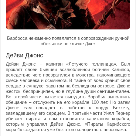
Барбосса неизменно появляется в сопровождении ручной
обезьянки по кличке Джек
Дейви Джонс
Дейви Джонс – капитан «Летучего голландца». Был
проклят своей бывшей возлюбленной богиней Калипсо,
вследствие чего превратился в монстра, напоминающего
смесь человека и осьминога. В тайне от всех хранит свое
сердце в сундуке, зарытом на безлюдном острове. Джонс
жесток, беспринципен, но в глубине души сентиментален.
Во второй части пытается вынудить Воробья выполнить
обещание – отслужить на его корабле 100 лет. Но затем
Джонс сам попадает в рабство к лорду Беккету,
завладевшему его сердцем. В третьей части Уилл Тернер
убивает пирата и сам становится капитаном корабля,
которым управлял Дейви Джонс. «Пираты Карибского
моря 4» создаются уже без этого колоритного персонажа.