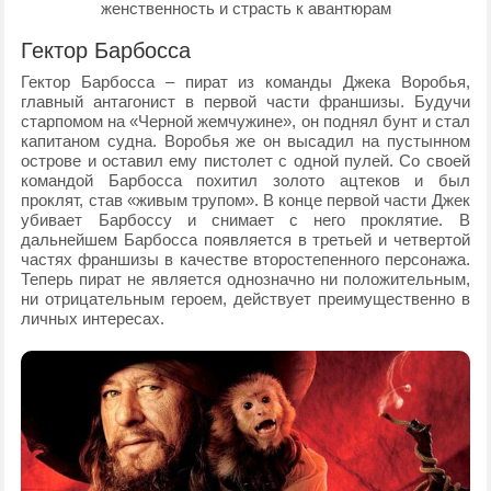
женственность и страсть к авантюрам
Гектор Барбосса
Гектор Барбосса – пират из команды Джека Воробья,
главный антагонист в первой части франшизы. Будучи
старпомом на «Черной жемчужине», он поднял бунт и стал
капитаном судна. Воробья же он высадил на пустынном
острове и оставил ему пистолет с одной пулей. Со своей
командой Барбосса похитил золото ацтеков и был
проклят, став «живым трупом». В конце первой части Джек
убивает Барбоссу и снимает с него проклятие. В
дальнейшем Барбосса появляется в третьей и четвертой
частях франшизы в качестве второстепенного персонажа.
Теперь пират не является однозначно ни положительным,
ни отрицательным героем, действует преимущественно в
личных интересах.