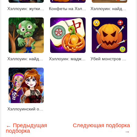
Хэллоуин: жуткий маскарад
Конфеты на Хэллоуин
Хэллоуин: найди предметы
Хэллоуин: найди отличия
Хэллоуин: маджонг Делюкс
Убей монстров Хэллоуина
Хэллоуинский образ для принцессы Анны
← Предыдущая
Следующая подборка
подборка
→