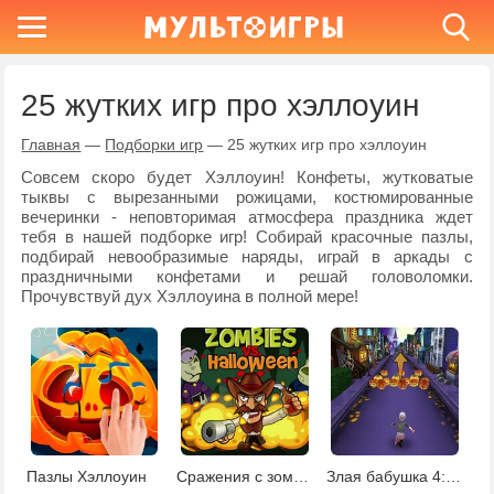
25 жутких игр про хэллоуин
Главная
—
Подборки игр
—
25 жутких игр про хэллоуин
Совсем скоро будет Хэллоуин! Конфеты, жутковатые
тыквы с вырезанными рожицами, костюмированные
вечеринки - неповторимая атмосфера праздника ждет
тебя в нашей подборке игр! Собирай красочные пазлы,
подбирай невообразимые наряды, играй в аркады с
праздничными конфетами и решай головоломки.
Прочувствуй дух Хэллоуина в полной мере!
Пазлы Хэллоуин
Сражения с зомби на Хэллоуин
Злая бабушка 4: Хэллоуин