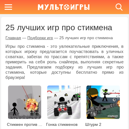
25 лучших игр про стикмена
Главная
—
Подборки игр
—
25 лучших игр про стикмена
Игры про стикмена - это увлекательные приключения, в
которых игроку предлагается поучаствовать в уличных
схватках, забегах по трассам с препятствиями, а также
примерить на себя роль снайпера, выполняя секретные
задания. Предлагаем подборку из лучших игр про
стикмена, которые доступны бесплатно прямо из
браузера!
Стикмен против Стикмена
Гонка стикменов
Штурм 2