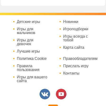
Детские игры
Новинки
Игры для
Игроподборки
мальчиков
Игры всегда с
Игры для
тобой
девочек
Карта сайта
Лучшие игры
Политика Cookie
Правообладателям
Правила
Прислать игру
пользования
Контакты
Игры для вашего
сайта