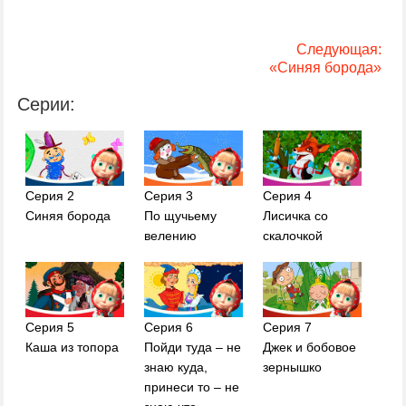
Следующая:
«Синяя борода»
Серии:
Серия 2
Серия 3
Серия 4
Синяя борода
По щучьему
Лисичка со
велению
скалочкой
Серия 5
Серия 6
Серия 7
Каша из топора
Пойди туда – не
Джек и бобовое
знаю куда,
зернышко
принеси то – не