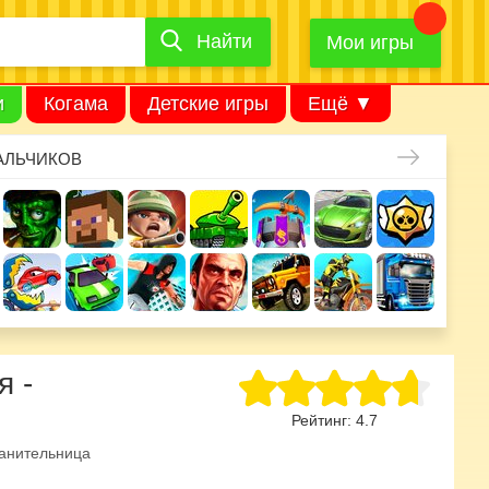
Найти
Найти
игру
Мои игры
и
Когама
Детские игры
Ещё ▼
АЛЬЧИКОВ
я -
Рейтинг:
4.7
анительница