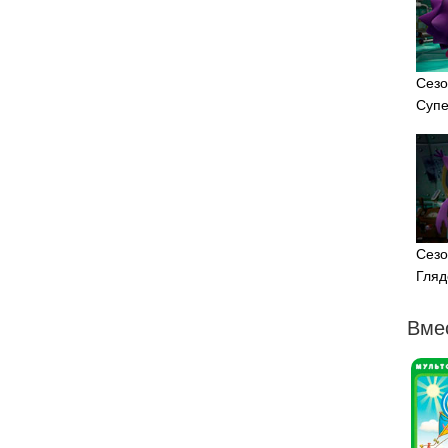
Сезо
Супе
Сезо
Гляд
Вме