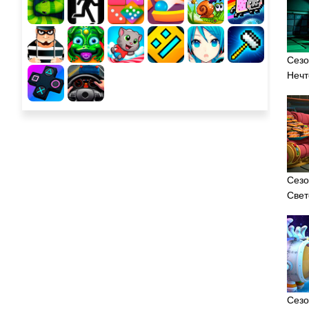
Сезо
Нечт
Сезо
Свет
Сезо