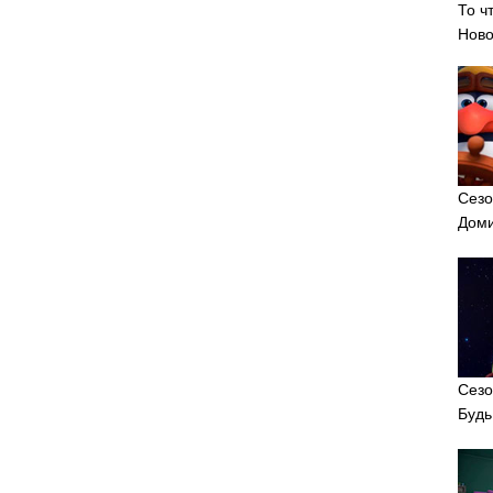
То ч
Ново
Сезо
Доми
Сезо
Будь