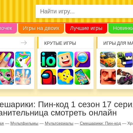
вочек
Игры на двоих
Лучшие игры
Новинк
КРУТЫЕ ИГРЫ
ИГРЫ ДЛЯ М
ешарики: Пин-код 1 сезон 17 сери
анительница смотреть онлайн
ая
—
Мультфильмы
—
Мультсериалы
—
Смешарики: Пин-код
—
Хр