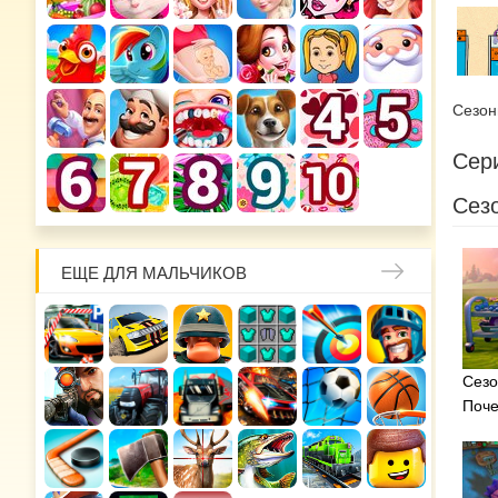
Сезо
Сери
Сезо
ЕЩЕ ДЛЯ МАЛЬЧИКОВ
Сезо
Поч