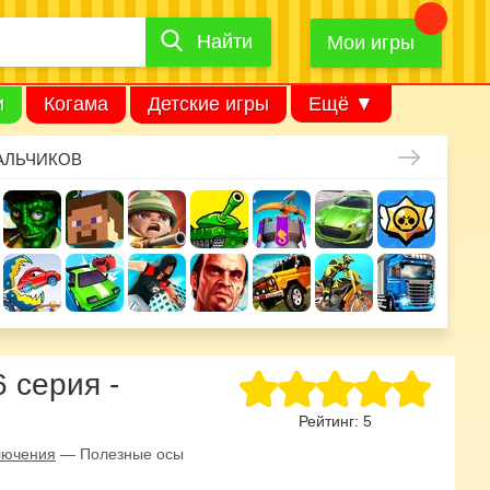
Найти
Найти
игру
Мои игры
и
Когама
Детские игры
Ещё ▼
АЛЬЧИКОВ
 серия -
Рейтинг:
5
лючения
—
Полезные осы