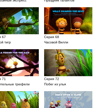
озиный экспресс
Праздник талантов
я 67
Серия 68
ой тигр
Часовой Вилли
я 71
Серия 72
ительные трюфели
Побег из улья