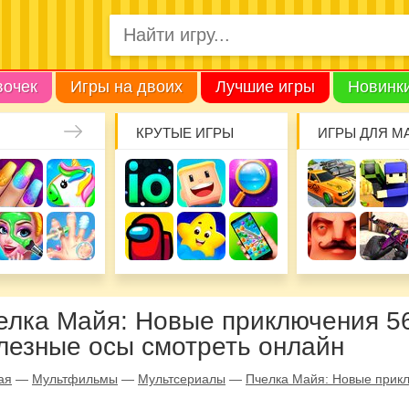
вочек
Игры на двоих
Лучшие игры
Новинк
КРУТЫЕ ИГРЫ
ИГРЫ ДЛЯ М
елка Майя: Новые приключения 56
лезные осы смотреть онлайн
ая
—
Мультфильмы
—
Мультсериалы
—
Пчелка Майя: Новые прик