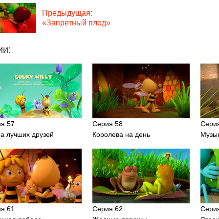
Предыдущая:
«Запретный плод»
ии:
я 57
Серия 58
Сери
а лучших друзей
Королева на день
Музы
я 61
Серия 62
Сери