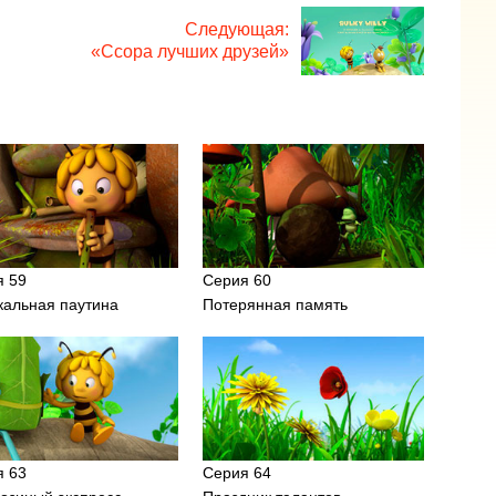
Следующая:
«Ссора лучших друзей»
я 59
Серия 60
кальная паутина
Потерянная память
я 63
Серия 64