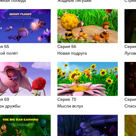
жная победа
Жадные лягушки
Стрек
я 65
Серия 66
Сери
ой полёт
Новая подруга
Лугов
я 69
Серия 70
Сери
ок дружбы
Мысли вслух
Спас