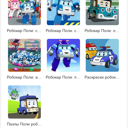
Робокар Поли: спасательные операции
Робокар Поли: спасательные операции 2
Робокар Поли: операции по спасению 3
Робокар Поли: автомойка
Робокар Поли: поиск звезд
Раскраски робокар Поли
Пазлы Поли робокар