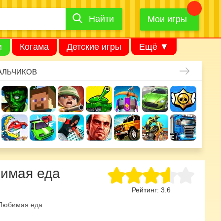
Найти
Найти
игру
Мои игры
и
Когама
Детские игры
Ещё ▼
АЛЬЧИКОВ
бимая еда
Рейтинг:
3.6
Любимая еда