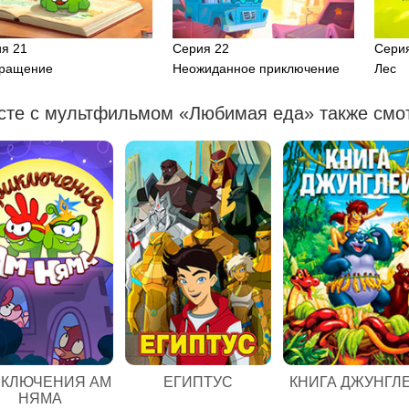
я 21
Серия 22
Сери
вращение
Неожиданное приключение
Лес
сте с мультфильмом «Любимая еда» также смот
ЕГИПТУС
КЛЮЧЕНИЯ АМ
КНИГА ДЖУНГЛ
НЯМА