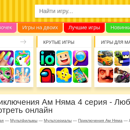
вочек
Игры на двоих
Лучшие игры
Новинк
КРУТЫЕ ИГРЫ
ИГРЫ ДЛЯ М
иключения Ам Няма 4 серия - Лю
отреть онлайн
ая
—
Мультфильмы
—
Мультсериалы
—
Приключения Ам Няма
—