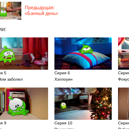
Предыдущая:
«Банный день»
ии:
я 5
Серия 6
Сери
ом заболел
Хэллоуин
Фоку
я 9
Серия 10
Сери