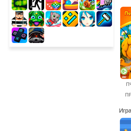
П
П
Игра