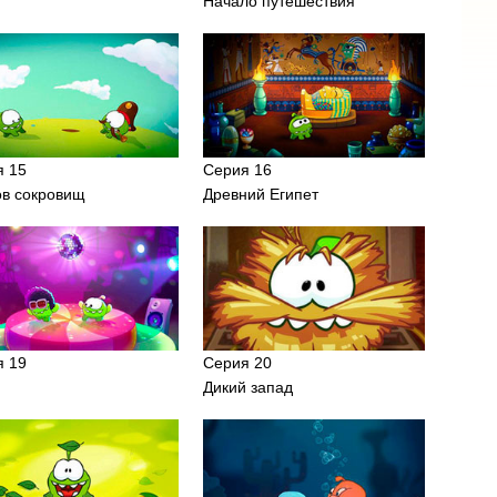
т
Начало путешествия
я 15
Серия 16
ов сокровищ
Древний Египет
я 19
Серия 20
о
Дикий запад