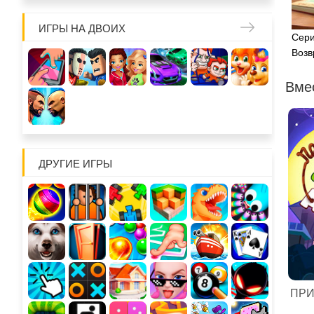
ИГРЫ НА ДВОИХ
Сери
Воз
Вме
ДРУГИЕ ИГРЫ
ПРИ