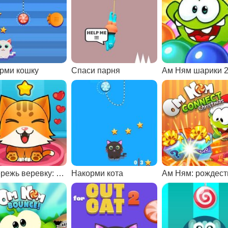
рми кошку
Спаси парня
Ам Ням шарики 
Перережь веревку: накорми кошку
Накорми кота