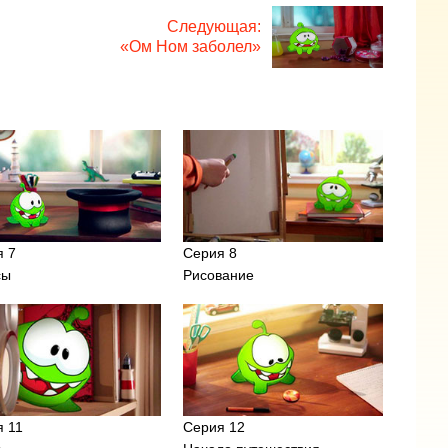
Следующая:
«Ом Ном заболел»
я 7
Серия 8
сы
Рисование
я 11
Серия 12