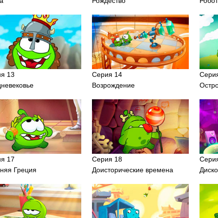
а
Рождество
Робо
я 13
Серия 14
Сери
невековье
Возрождение
Остр
я 17
Серия 18
Сери
няя Греция
Доисторические времена
Диск