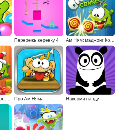
2
Перережь веревку 4
Ам Ням: маджонг Коннект
Ам Ням: рождественский Коннект
Про Ам Няма
Накорми панду