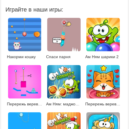
Играйте в наши игры:
Накорми кошку
Спаси парня
Ам Ням шарики 2
Перережь веревку 4
Ам Ням: маджонг Коннект
Перережь веревку: накорми кошку