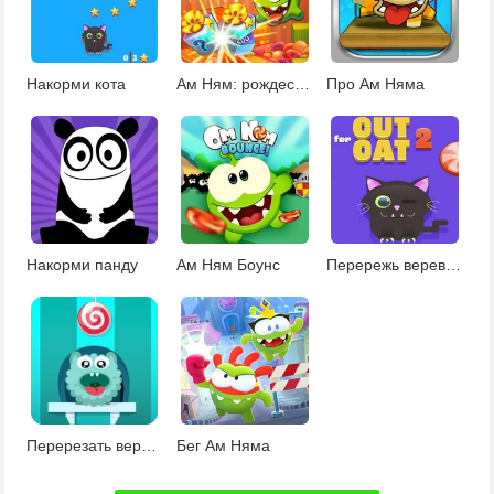
Накорми кота
Ам Ням: рождественский Коннект
Про Ам Няма
Накорми панду
Ам Ням Боунс
Перережь веревку и накорми кота 2
Перерезать веревку
Бег Ам Няма