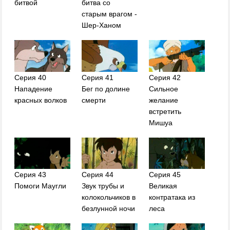
битвой
битва со
старым врагом -
Шер-Ханом
Серия 40
Серия 41
Серия 42
Нападение
Бег по долине
Сильное
красных волков
смерти
желание
встретить
Мишуа
Серия 43
Серия 44
Серия 45
Помоги Маугли
Звук трубы и
Великая
колокольчиков в
контратака из
безлунной ночи
леса