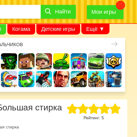
Найти
Найти
игру
Мои игры
и
Когама
Детские игры
Ещё ▼
АЛЬЧИКОВ
 Большая стирка
Рейтинг:
5
ая стирка