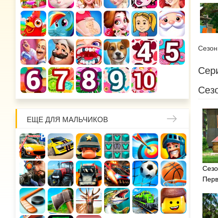
Сезо
Сери
Сезо
ЕЩЕ ДЛЯ МАЛЬЧИКОВ
Сезо
Перв