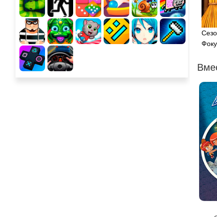
Сезо
Фоку
Вме