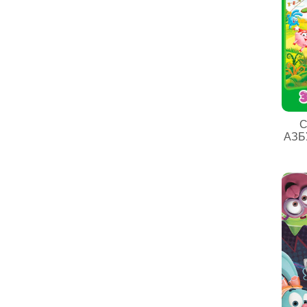
С
АЗБ