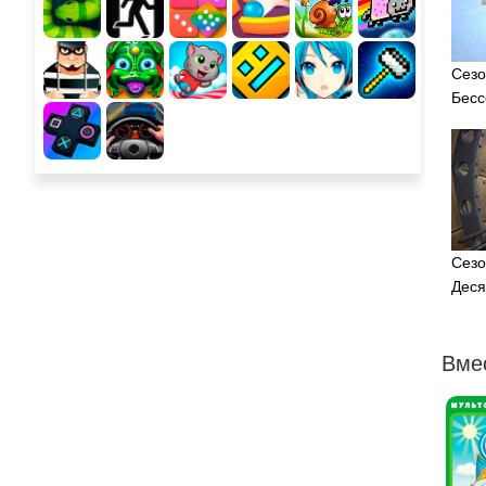
Сезо
Бесс
Сезо
Деся
Вме