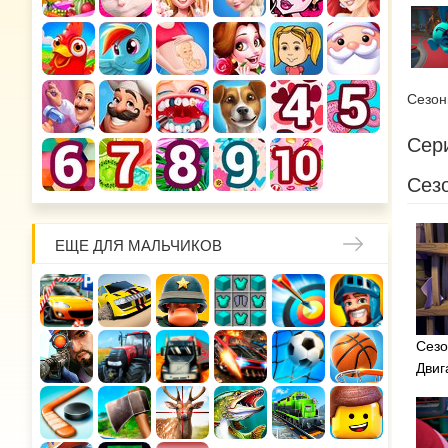
Сезо
Сери
Сезо
ЕЩЕ ДЛЯ МАЛЬЧИКОВ
Сезо
Двиг