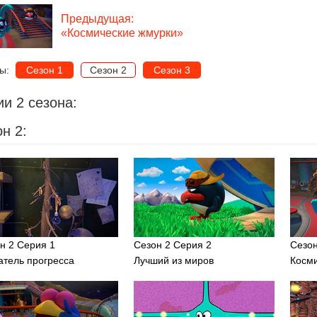
Предыдущая:
«Космические жмурки»
ны:
Сезон 1
Сезон 2
Сезон 3
и 2 сезона:
н 2:
н 2 Серия 1
Сезон 2 Серия 2
Сезон
атель прогресса
Лучший из миров
Косм