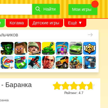
Найти
Найти
игру
Мои игры
и
Когама
Детские игры
Ещё ▼
АЛЬЧИКОВ
 - Баранка
Рейтинг:
4.7
ранка