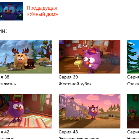
Предыдущая:
«Умный дом»
ии:
я 38
Серия 39
Сери
я жизнь
Жестяной кубок
Стак
я 42
Серия 43
Сери
тливые
Эликсир взрослости
Насл