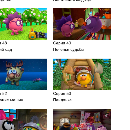
я 48
Серия 49
ий сад
Печенья судьбы
я 52
Серия 53
тание машин
Пандянка