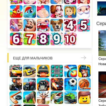
Сер
ЕЩЕ ДЛЯ МАЛЬЧИКОВ
Сери
Нова
Сери
Забо