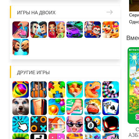
ИГРЫ НА ДВОИХ
Сери
Одно
Вме
ДРУГИЕ ИГРЫ
С
АЗБ