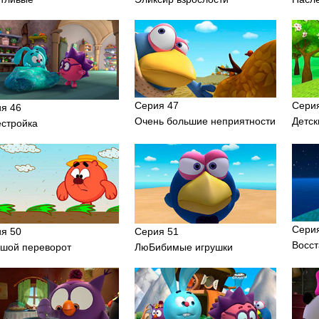
Серия 47
Сери
я 46
Очень большие неприятности
Детск
стройка
Сери
я 50
Серия 51
Восс
шой переворот
ЛюБибимые игрушки