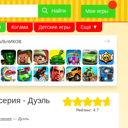
Найти
Найти
игру
Мои игры
и
Когама
Детские игры
Ещё ▼
АЛЬЧИКОВ
ерия - Дуэль
Рейтинг:
4.7
ючения
—
Дуэль