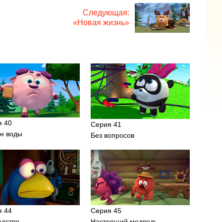
Следующая:
«Новая жизнь»
я 40
Серия 41
ан воды
Без вопросов
я 44
Серия 45
едство
Настоящий медведь