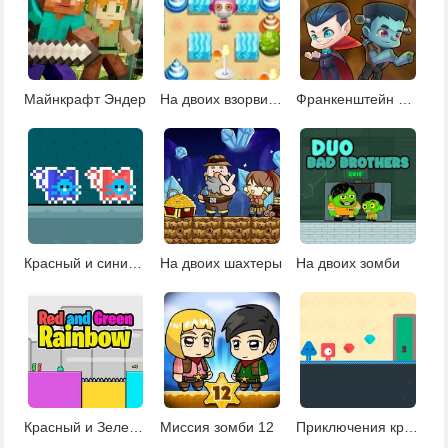
Майнкрафт Эндер
На двоих взорви это 9
Франкенштейн и Дракула
Красный и синий коты
На двоих шахтеры
На двоих зомби
Красный и Зеленый в мире радуги
Миссия зомби 12
Приключения красного и голубого