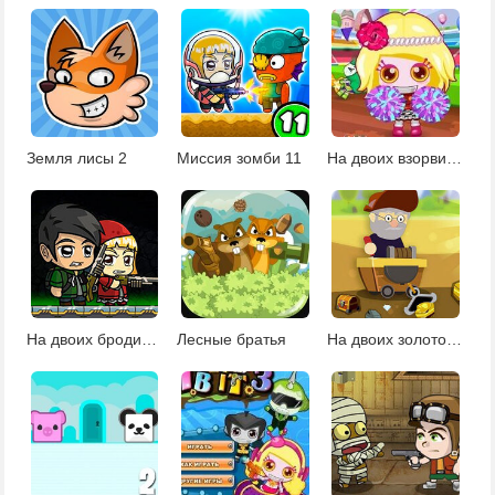
Земля лисы 2
Миссия зомби 11
На двоих взорви это 7
На двоих бродилки стрелялки
Лесные братья
На двоих золотоискатели