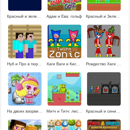
Красный и зеленый: Хэллоуин
Адам и Ева: гольф
Красный и Зеленый в Конфетном лесу
Нуб и Про в тюрьме
Хаги Ваги и Киси Миси
Рождество Хаги Ваги
На двоих взорви это 2
Митч и Титч: лесные приключения
Красный и синий Хагги Вагги