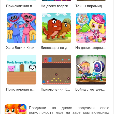
Приключения панды с поросенком 2
На двоих взорви это 3
Тайны пирамид
Хаги Ваги и Киси
Динозавры на двоих
На двоих взорви это 5
Приключения панды и поросенка
Приключения Красного и Синего в лесу
Война с металлической армией: месть
Бродилки на двоих получили свою
популярность еще на заре компьютерных