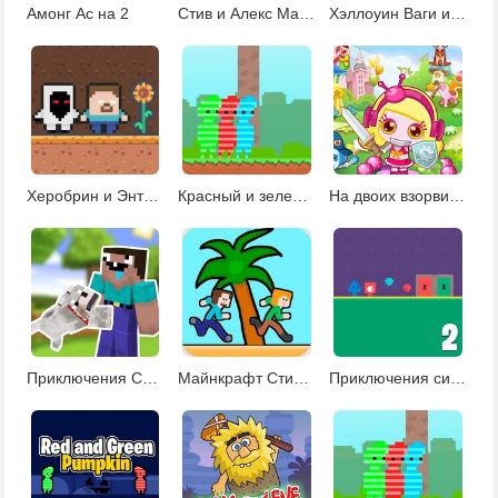
Амонг Ас на 2
Стив и Алекс Майнкрафт
Хэллоуин Ваги и Киси
Херобрин и Энтити 303
Красный и зеленый: конфетный лес
На двоих взорви это 6
Приключения Стива и волка
Майнкрафт Стив и Алекс
Приключения синего и красного 2